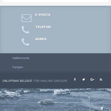
E-POSTA
TELEFON
ADRES
Hakkımızda
İletişim
UNLUPINAR BELDESI
TÜM HAKLARI SAKLIDIR