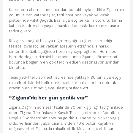
Karnelerin alınmasının ardından çocuklarıyla birlikte Zigana’nın
yolunu tutan vatandaşlar, tatil boyunca kayak ve kızak
pistlerinde vakit geçirdi. Bazı ziyaretçiler kar motoru turlarına
katılarak adrenalin yaşadı, bazıları ise eşsiz kar manzarasının
tadını çıkardı.
Rüzgar ve soğuk havaya rağmen yoğunluğun azalmadığı
tesiste, ziyaretçiler yakılan ateşlerin etrafında ısınarak
dinlendi, müzik eşliğinde horon oynayıp eğlendi. Hem spor
hem de doğa turizmini bir arada sunan Zigana, sömestr tatili
boyunca bölgenin en çok tercih edilen destinasyonlarından
biri oldu.
Tesis yetkilileri, sömestr süresince yaklaşık 80 bin ziyaretçiyi
misafir ettiklerini belirterek, özellikle hafta sonları doluluk
oranının en üst seviyeye ulaştığını ifade etti.
“Zigana’da her gün şenlik var”
Zigana Dağı’nın sömestr tatilinde 80 bin kişiyi ağırladığını ifade
eden Zigana Gümüşkayak Kayak Tesisi İşletmecisi Abdullah
Eroğlu, “Sömestrinin sonuna geldik. Bu sene iyi bir kar yağışı
oldu. Yerlisinden yabancısına, 7’den 70’e bütün kayak ve
doğaseverleri Zigana’da misafir ettik. Mevsim güzeldi, kar