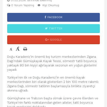
01.02.2026 Tarihinde Eklenmiş
0 Yorum Yapılmış
Kişi Okumuş
FACEBOOK
TWITTER
GOOGLE
+
-
Doğu Karadeniz’in önemli kış turizm merkezlerinden Zigana
Dağı’ndaki Gümüşkayak Kayak Tesisi, sömestr tatili boyunca
yaklaşık 80 bin kişiyi ağırlayarak sezonun en yoğun günlerini
yaşadı.
Türkiye’nin ilk ve Doğu Karadeniz’in en önemli kayak
merkezlerinden biri olarak gösterilen 2 bin 100 metre rakımlı
Zigana Dağı, sömestr tatilinin başlamasıyla birlikte ziyaretçi
akınına uğradı.
Gümüşhane ve Trabzon başta olmak üzere çevre illerden ve
Türkiye’nin farklı noktalarından gelen aileler, tatil boyunca
kayak merkezini doldurdu.