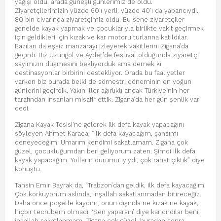
yağışı oldu, arada güneşli günlerimiz de oldu.
Ziyaretçilerimizin yüzde 60’ı yerli, yüzde 40’ı da yabancıydı.
80 bin civarında ziyaretçimiz oldu. Bu sene ziyaretçiler
genelde kayak yapmak ve çocuklarıyla birlikte vakit geçirmek
için geldikleri için kızak ve kar motoru turlarına katıldılar.
Bazıları da eşsiz manzarayı izleyerek vakitlerini Zigana’da
geçirdi. Biz Uzungöl ve Ayder’de festival olduğunda ziyaretçi
sayımızın düşmesini bekliyorduk ama demek ki
destinasyonlar birbirini destekliyor. Orada bu faaliyetler
varken biz burada belki de sömestri döneminin en yoğun
günlerini geçirdik. Yakın iller ağırlıklı ancak Türkiye’nin her
tarafından insanları misafir ettik. Zigana’da her gün şenlik var”
dedi.
Zigana Kayak Tesisi’ne gelerek ilk defa kayak yapacağını
söyleyen Ahmet Karaca, “İlk defa kayacağım, şansımı
deneyeceğim. Umarım kendimi sakatlamam. Zigana çok
güzel, çocukluğumdan beri geliyorum zaten. Şimdi ilk defa
kayak yapacağım. Yolların durumu iyiydi, çok rahat çıktık” diye
konuştu.
Tahsin Emir Bayrak da, “Trabzon’dan geldik, ilk defa kayacağım.
Çok korkuyorum aslında, inşallah sakatlanmadan bitireceğiz.
Daha önce poşetle kaydım, onun dışında ne kızak ne kayak,
hiçbir tecrübem olmadı. ‘Sen yaparsın’ diye kandırdılar beni,
inşallah sakatlanmam. Zigana çok güzel, buradan sonra