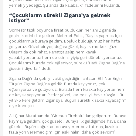
yemek yiyeceğiz. Şu anda da kalabalık” ifadelerini kullandı.
“Çocuklarım sürekli Zigana’ya gelmek
istiyor”
Sömestr tatili boyunca fırsat buldukları her anı Zigana’da
geçirdiklerini dile getiren Mehmet Polat, “Kayak yapmak için
çocuklarımla buraya geldim. Boşluk bulduğumuz her hafta
geliyoruz. Güzel bir yer, doğası güzel, kayak merkezi güzel.
Ulaşım da çok rahat. Rahatça gelip hem kayak
yapabiliyorsunuz hem de etinizi yiyip geri dönebiliyorsunuz.
Çocuklarım burada çok eğleniyor, sürekli ‘Hadi Zigana Dağı’na
gidelim’ diyorlar” dedi.
Zigana Dağı’nda çok iyi vakit geçirdiğini anlatan Elif Nur Ergin,
“Bugün Zigana Dağı’na geldik. Burada kayıyoruz, çok
eğleniyoruz ve gülüyoruz. Burada hem kızakla kayıyorlar hem
de kayak yapıyorlar. Pistler güzel, kar çok iyi, hava rüzgârlı. Bu
yıl 3-5 kere geldim Zigana’ya. Bugün sürekli kızakla kayacağım”
diye konuştu.
Ali Çınar Murathan da “Giresun Tirebolu’dan geliyorum. Buraya
kaymaya geldim, çok güzeldi. Buraya ilk geldiğimde hava daha
güzeldi. Bugün soğuktan dolayı yerler buz tutmuş, kızakla
fazla yön veremediğim için eski hâlini daha çok sevdim”