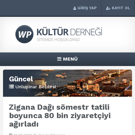
GİRİŞ YAP
KAYIT OL
MENÜ
Güncel
Unlupinar Beldesi
Zigana Dağı sömestr tatili
boyunca 80 bin ziyaretçiyi
ağırladı