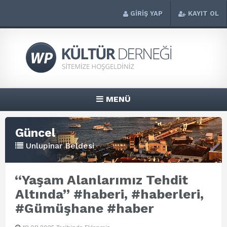
GİRİŞ YAP
KAYIT OL
MENÜ
Güncel
Unlupinar Beldesi
“Yaşam Alanlarımız Tehdit
Altında” #haberi, #haberleri,
#Gümüşhane #haber