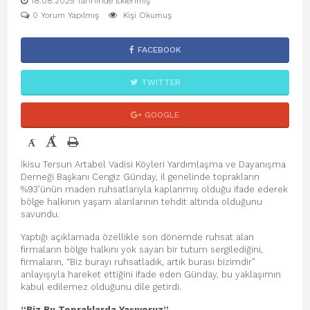
18.08.2025 Tarihinde Eklenmiş
0 Yorum Yapılmış
Kişi Okumuş
FACEBOOK
TWITTER
GOOGLE
+
-
İkisu Tersun Artabel Vadisi Köyleri Yardımlaşma ve Dayanışma
Derneği Başkanı Cengiz Günday, il genelinde toprakların
%93’ünün maden ruhsatlarıyla kaplanmış olduğu ifade ederek
bölge halkının yaşam alanlarının tehdit altında olduğunu
savundu.
Yaptığı açıklamada özellikle son dönemde ruhsat alan
firmaların bölge halkını yok sayan bir tutum sergilediğini,
firmaların, “Biz burayı ruhsatladık, artık burası bizimdir”
anlayışıyla hareket ettiğini ifade eden Günday, bu yaklaşımın
kabul edilemez olduğunu dile getirdi.
“Biz Bu Topraklarda Yaşıyoruz”