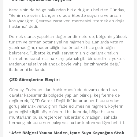
Kendisinin de bölge halkından biri olduğunu belirten Günday,
“Benim de evim, bahçem orada. Elbette suyumu ve arazimi
koruyacağım. Çevreye zarar verilmemesini istemek en doğal
hakkımız” dedi.
Dernek olarak yaptıkları değerlendirmelerde, bölgenin yüksek
turizm ve orman potansiyeline rağmen bu alanlarda yatırım
yapılmadığını, madenciliğin ise öncelikli hale getirildiğini
belirterek, “Elbette ki, milli servetimizin çıkarılarak halkın
hizmetine sunulmasına karşı çıkmak gibi bir derdimiz yoktur.
Madenler işletilmeli ancak böyle vahşi bir zihniyetle değil”
ifadelerini kullandı.
ÇED
Süreçlerine Eleştiri
Günday, Erzincan İdari Mahkemesi’nde devam eden bazı
davalar kapsamında bölgede yapılan bilirkişi keşiflerine de
değinerek, “ÇED Gerekli Değildir” kararlarının 11 kurumdan
görüş alınarak verildiğinin ifade edilmesine rağmen, köylerin
geleceğiyle ilgili böyle önemli bir konuda, bölge halkı ve
muhtarların bu süreçlerden haberdar olmadığını, sahada
herhangi bir kurumun çalışmasına tanık olunmadığını belirtti.
“Afet Bölgesi Yanına Maden, İçme Suyu Kaynağına Stok