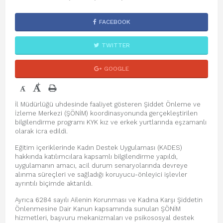
FACEBOOK
TWITTER
GOOGLE
+
-
İl Müdürlüğü uhdesinde faaliyet gösteren Şiddet Önleme ve
İzleme Merkezi (ŞÖNİM) koordinasyonunda gerçekleştirilen
bilgilendirme programı KYK kız ve erkek yurtlarında eşzamanlı
olarak icra edildi.
Eğitim içeriklerinde Kadın Destek Uygulaması (KADES)
hakkında katılımcılara kapsamlı bilgilendirme yapıldı,
uygulamanın amacı, acil durum senaryolarında devreye
alınma süreçleri ve sağladığı koruyucu-önleyici işlevler
ayrıntılı biçimde aktarıldı.
Ayrıca 6284 sayılı Ailenin Korunması ve Kadına Karşı Şiddetin
Önlenmesine Dair Kanun kapsamında sunulan ŞÖNİM
hizmetleri, başvuru mekanizmaları ve psikososyal destek