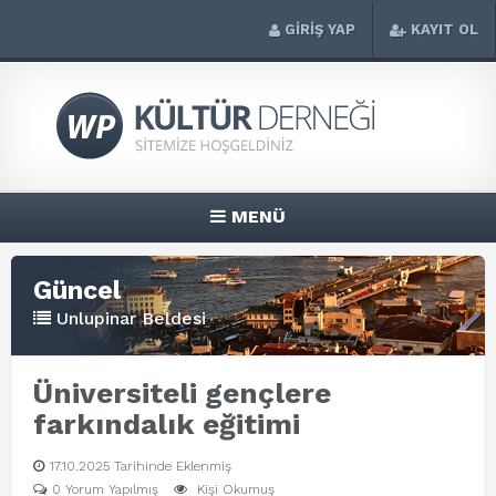
GİRİŞ YAP
KAYIT OL
MENÜ
Güncel
Unlupinar Beldesi
Üniversiteli gençlere
farkındalık eğitimi
17.10.2025 Tarihinde Eklenmiş
0 Yorum Yapılmış
Kişi Okumuş