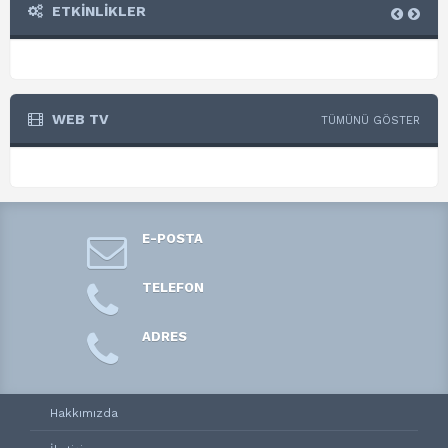
ETKİNLİKLER
WEB TV
TÜMÜNÜ GÖSTER
E-POSTA
TELEFON
ADRES
Hakkımızda