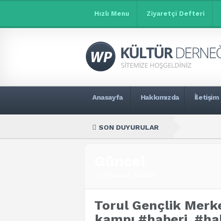
Hızlı Menu
Ziyaretçi Defteri
Anasayfa
Hakkımızda
İletişim
SON DUYURULAR
Güncel
Unlupinar Beldesi
Torul Gençlik Merke
kampı #haberi, #h