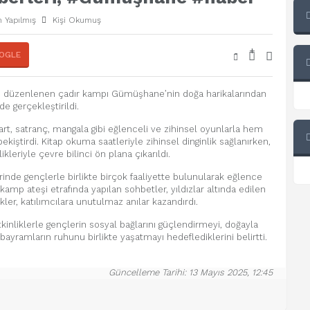
 Yapılmış
Kişi Okumuş
+
-
OGLE
de düzenlenen çadır kampı Gümüşhane’nin doğa harikalarından
de gerçekleştirildi.
art, satranç, mangala gibi eğlenceli ve zihinsel oyunlarla hem
pekiştirdi. Kitap okuma saatleriyle zihinsel dinginlik sağlanırken,
kleriyle çevre bilinci ön plana çıkarıldı.
de gençlerle birlikte birçok faaliyette bulunularak eğlence
 kamp ateşi etrafında yapılan sohbetler, yıldızlar altında edilen
er, katılımcılara unutulmaz anılar kazandırdı.
etkinliklerle gençlerin sosyal bağlarını güçlendirmeyi, doğayla
 bayramların ruhunu birlikte yaşatmayı hedeflediklerini belirtti.
Güncelleme Tarihi: 13 Mayıs 2025, 12:45