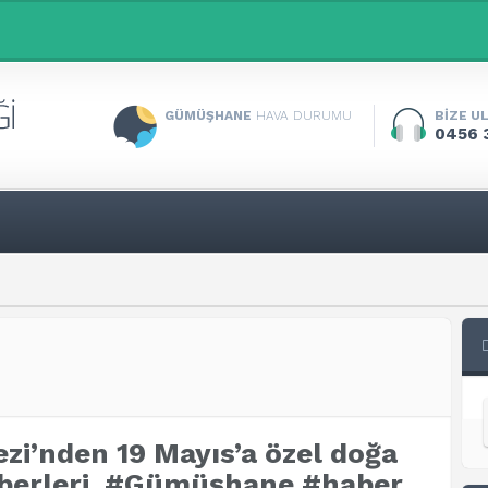
GÜMÜŞHANE
HAVA DURUMU
BİZE U
0456 
zi’nden 19 Mayıs’a özel doğa
aberleri, #Gümüşhane #haber