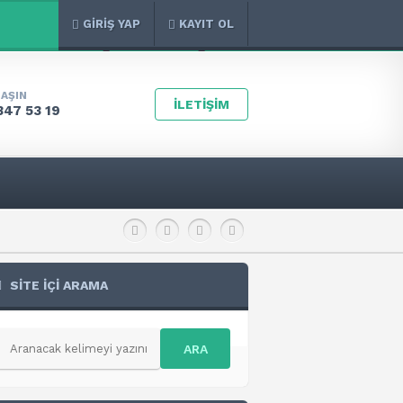
GİRİŞ YAP
KAYIT OL
LAŞIN
İLETİŞİM
347 53 19
SİTE İÇİ ARAMA
ARA