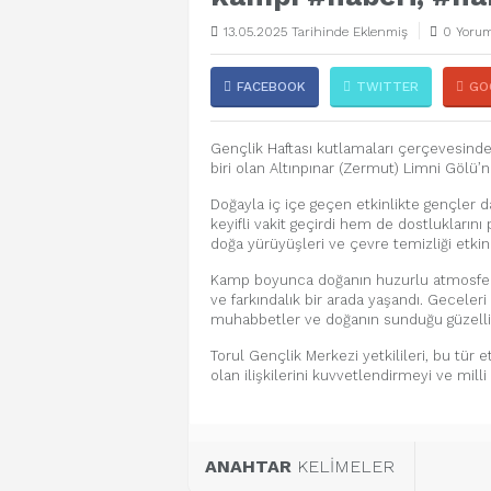
13.05.2025 Tarihinde Eklenmiş
0 Yorum
FACEBOOK
TWITTER
GO
Gençlik Haftası kutlamaları çerçevesin
biri olan Altınpınar (Zermut) Limni Gölü’n
Doğayla iç içe geçen etkinlikte gençler d
keyifli vakit geçirdi hem de dostluklarını 
doğa yürüyüşleri ve çevre temizliği etkinli
Kamp boyunca doğanın huzurlu atmosferin
ve farkındalık bir arada yaşandı. Geceleri
muhabbetler ve doğanın sunduğu güzellikl
Torul Gençlik Merkezi yetkilileri, bu tür 
olan ilişkilerini kuvvetlendirmeyi ve milli
ANAHTAR
KELİMELER