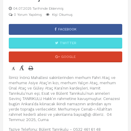
04.07.2025 Tarihinde Eklenmiş
0 Yorum Yapılmış
Kişi Okumuş
FACEBOOK
TWITTER
GOOGLE
+
-
İlimiz İnönü Mahallesi sakinlerinden merhum Fahri Ataç ve
merhume Asiye Ataç’ın kızı, merhum Yalçın Ataç, merhum
Ünal Ataç ve Güley Ataç Kara’nın kardeşleri, Hamit
Tanrıkulu’nun eşi, Esat ve Bülent Tanrıkulu’nun anneleri
Sevinç TANRIKULU Hakk’ın rahmetine kavuşmuştur. Cenazesi
bugün Ankara’da kılınacak ikindi namazının ardından aynı
yerde toprağa verilecektir. Merhumeye Cenab-ı Allah’tan
rahmet kederli ailesi ve yakınlarına başsağlığı dileriz. 04
Temmuz 2025, Cuma
Taziye Telefonu: Bülent Tanrıkulu – 0532 461 61 48