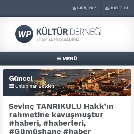
GİRİŞ YAP
KAYIT OL
MENÜ
Güncel
Unlupinar Beldesi
Sevinç TANRIKULU Hakk’ın
rahmetine kavuşmuştur
#haberi, #haberleri,
#Gümüşhane #haber