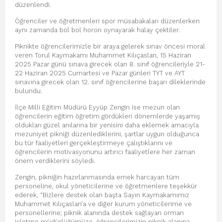
düzenlendi.
Öğrenciler ve öğretmenleri spor müsabakaları düzenlerken
aynı zamanda bol bol horon oynayarak halay çektiler.
Piknikte öğrencilerimizle bir araya gelerek sınav öncesi moral
veren Torul Kaymakamı Muhammet Kılıçaslan, 15 Haziran
2025 Pazar günü sınava girecek olan 8. sınıf öğrencileriyle 21-
22 Haziran 2025 Cumartesi ve Pazar günleri TYT ve AYT
sınavına girecek olan 12. sınıf öğrencilerine başarı dileklerinde
bulundu.
İlçe Milli Eğitim Müdürü Eyyüp Zengin ise mezun olan
öğrencilerin eğitim öğretim gördükleri dönemlerde yaşamış
oldukları güzel anılarına bir yenisini daha eklemek amacıyla
mezuniyet pikniği düzenlediklerini, şartlar uygun olduğunca
bu tür faaliyetleri gerçekleştirmeye çalıştıklarını ve
öğrencilerin motivasyonunu artırıcı faaliyetlere her zaman
önem verdiklerini söyledi.
Zengin, pikniğin hazırlanmasında emek harcayan tüm
personeline, okul yöneticilerine ve öğretmenlere teşekkür
ederek, “Bizlere destek olan başta Sayın Kaymakamımız
Muhammet Kılıçaslan’a ve diğer kurum yöneticilerime ve
personellerine; piknik alanında destek sağlayan orman
işletme müdürlüğümüze, öğrencilerimizin piknik alanına