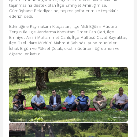
taşınmasına destek olan İlçe Emniyet Amirliğimize,
Gümüşhane Belediyesine, taşıma şoförlerimize teşekkür
ederiz” dedi.
Etkinliğine Kaymakam Kılıçaslan, İlçe Milli Eğitim Müdürü
Zengin ile İlçe Jandarma Komutanı Ömer Can Çeri, İlçe
Emniyet Amiri Muhammet Canlı, İlçe Müftüsü Cavat Bayraktar,
İlçe Özel İdare Müdürü Mahmut Şahinöz, şube müdürleri
İshak Ergün ve Yüksel Çolak, okul müdürleri, öğretmen ve
öğrenciler katıldı.