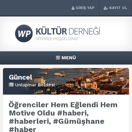
GİRİŞ YAP
KAYIT OL
MENÜ
Güncel
Unlupinar Beldesi
Öğrenciler Hem Eğlendi Hem
Motive Oldu #haberi,
#haberleri, #Gümüşhane
#haber