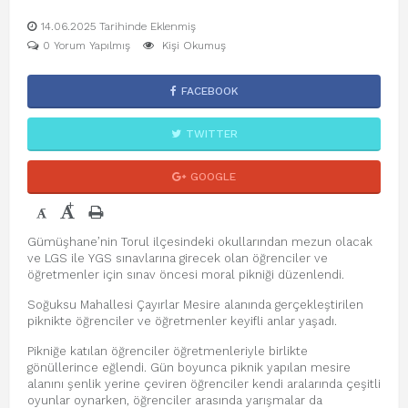
14.06.2025 Tarihinde Eklenmiş
0 Yorum Yapılmış
Kişi Okumuş
FACEBOOK
TWITTER
GOOGLE
+
-
Gümüşhane’nin Torul ilçesindeki okullarından mezun olacak
ve LGS ile YGS sınavlarına girecek olan öğrenciler ve
öğretmenler için sınav öncesi moral pikniği düzenlendi.
Soğuksu Mahallesi Çayırlar Mesire alanında gerçekleştirilen
piknikte öğrenciler ve öğretmenler keyifli anlar yaşadı.
Pikniğe katılan öğrenciler öğretmenleriyle birlikte
gönüllerince eğlendi. Gün boyunca piknik yapılan mesire
alanını şenlik yerine çeviren öğrenciler kendi aralarında çeşitli
oyunlar oynarken, öğrenciler arasında yarışmalar da