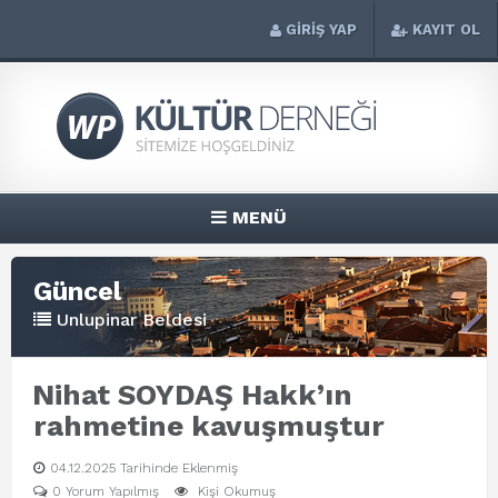
GİRİŞ YAP
KAYIT OL
MENÜ
Güncel
Unlupinar Beldesi
Nihat SOYDAŞ Hakk’ın
rahmetine kavuşmuştur
04.12.2025 Tarihinde Eklenmiş
0 Yorum Yapılmış
Kişi Okumuş