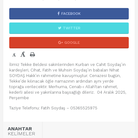
FACEBOOK
TWITTER
GOOGLE
+
-
İlimiz Tekke Beldesi sakinlerinden Kurban ve Cahit Soydaş’ın
kardeşleri, Cihat, Fatih ve Muhsin Soydaş’ın babaları Nihat
SOYDAŞ Hakk’ın rahmetine kavuşmuştur. Cenazesi bugün,
Tekke’de kılınacak öğle namazının ardından aynı yerde
toprağa verilecektir. Merhuma, Cenab-ı Allah’tan rahmet,
kederli ailesi ve yakınlarına başsağlığı dileriz. 04 Aralık 2025,
Perşembe
Taziye Telefonu: Fatih Soydaş – 05365525975
ANAHTAR
KELİMELER