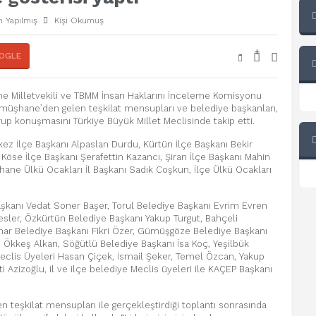
 Yapılmış
Kişi Okumuş
+
-
OGLE
ne Milletvekili ve TBMM İnsan Haklarını İnceleme Komisyonu
müşhane’den gelen teşkilat mensupları ve belediye başkanları,
rup konuşmasını Türkiye Büyük Millet Meclisinde takip etti.
kez İlçe Başkanı Alpaslan Durdu, Kürtün İlçe Başkanı Bekir
Köse İlçe Başkanı Şerafettin Kazancı, Şiran İlçe Başkanı Mahin
hane Ülkü Ocakları İl Başkanı Sadık Coşkun, İlçe Ülkü Ocakları
kanı Vedat Soner Başer, Torul Belediye Başkanı Evrim Evren
sler, Özkürtün Belediye Başkanı Yakup Turgut, Bahçeli
ınar Belediye Başkanı Fikri Özer, Gümüşgöze Belediye Başkanı
 Ökkeş Alkan, Söğütlü Belediye Başkanı İsa Koç, Yeşilbük
eclis Üyeleri Hasan Çiçek, İsmail Şeker, Temel Özcan, Yakup
 Azizoğlu, il ve ilçe belediye Meclis üyeleri ile KAÇEP Başkanı
teşkilat mensupları ile gerçekleştirdiği toplantı sonrasında