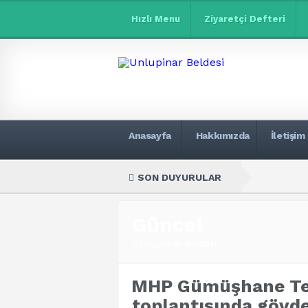
Hızlı Menu
Ziyaretçi Defteri
Anasayfa
Hakkımızda
İletişim
SON DUYURULAR
Güncel
Unlupinar Beldesi
MHP Gümüşhane Te
toplantısında gövde