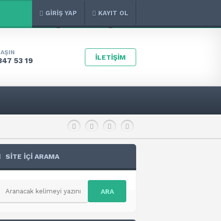
GİRİŞ YAP
KAYIT OL
LAŞIN
İLETİŞİM
347 53 19
SİTE İÇİ ARAMA
ARA