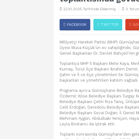
22.10.2025 Tarihinde Eklenmiş
0 Yorum
FACEBOOK
TWITTER
GO
Milliyetçi Hareket Partisi (MHP) Gümüşha
Üyesi Musa Küçük’ün ev sahipliğinde, Gü
Genel Başkanları Dr. Devlet Bahçeli’nin g
Toplantıya MHP İl Başkanı Mete Kaya, Mer
Kumaş, Torul İlçe Başkanı İbrahim Demir, 
Şahin ve İl ve ilçe yönetimleri ile Gümüş
başkanları ve yönetimleri katılım sağladı.
Programa ayrıca Gümüşhane Belediye Baş
Özdemir, Köse Belediye Başkanı Turgay Ke
Belediye Başkanı Çetin Rıza Tanış, Ünlüp
Celil Erdoğan, Deredolu Belediye Başkanı
Belediye Başkanı Sezai Doğan, İl Genel M
Mehmani Aygün, Abdulbaki Yeniçeri, Hayati
Leyla Bostancı da iştirak etti.
Toplantı sonrasında Gümüşhane’den gelen 