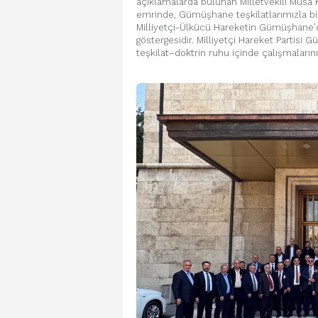
açıklamalarda bulunan Milletvekili Musa K
emrinde, Gümüşhane teşkilatlarımızla bir
Milliyetçi-Ülkücü Hareketin Gümüşhane’d
göstergesidir. Milliyetçi Hareket Partisi 
teşkilat–doktrin ruhu içinde çalışmaları