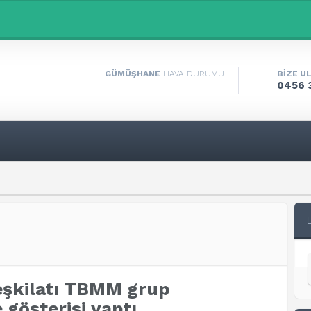
GÜMÜŞHANE
HAVA DURUMU
BİZE U
0456 
şkilatı TBMM grup
 gösterisi yaptı