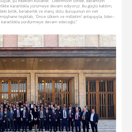
üçük, şu ifadeleri kullandı: “Liderimizin izinde, davamızın
likte kararlılıkla yürümeye devam ediyoruz. Bu güçlü katılım,
eki birlik, beraberlik ve inanç dolu duruşunun en net
Gümüşhane teşkilatı, ‘Önce ülkem ve milletim’ anlayışıyla, lider–
nı kararlılıkla sürdürmeye devam edeceğiz.”