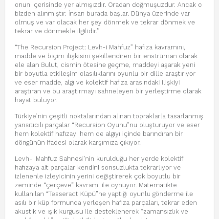
onun içerisinde yer almışızdır. Oradan doğmuşuzdur. Ancak o
bizden alınmıştır. İnsan burada başlar. Dünya üzerinde var
olmuş ve var olacak her şey dönmek ve tekrar dönmek ve
tekrar ve dönmekle ilgilidir.’’
“The Recursion Project: Levh-i Mahfuz” hafıza kavramını,
madde ve biçim ilişkisini şekillendiren bir enstrüman olarak
ele alan Bulut, cismin ötesine geçme, maddeyi aşarak yeni
bir boyutla etkileşim olasılıklarını oyunlu bir dille araştırıyor
ve eser madde, algı ve kolektif hafıza arasındaki ilişkiyi
araştıran ve bu araştırmayı sahneleyen bir yerleştirme olarak
hayat buluyor.
Türkiye’nin çeşitli noktalarından alınan topraklarla tasarlanmış
yansıtıcılı parçalar “Recursion Oyunu”nu oluşturuyor ve eser
hem kolektif hafızayı hem de algıyı içinde barındıran bir
döngünün ifadesi olarak karşımıza çıkıyor.
Levh-i Mahfuz Sahnesi’nin kurulduğu her yerde kolektif
hafızaya ait parçalar kendini sonsuzlukta tekrarlıyor ve
izlenenle izleyicinin yerini değiştirerek çok boyutlu bir
zeminde “çerçeve” kavramı ile oynuyor. Matematikte
kullanılan “Tesseract Küpü”ne yaptığı oyunlu gönderme ile
asılı bir küp formunda yerleşen hafıza parçaları, tekrar eden
akustik ve ışık kurgusu ile desteklenerek “zamansızlık ve