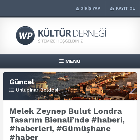
GİRİŞ YAP
KAYIT OL
MENÜ
Güncel
Unlupinar Beldesi
Melek Zeynep Bulut Londra
Tasarım Bienali’nde #haberi,
#haberleri, #Gümüşhane
#haber