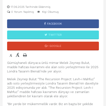
17.06.2025 Tarihinde Eklenmiş
0 Yorum Yapılmış
Kişi Okumuş
FACEBOOK
TWITTER
GOOGLE
+
-
Gümüşhaneli dünyaca ünlü mimar Melek Zeynep Bulut,
madde hafızası kavramını ele alan solo yerleştirmesi ile 2025
Londra Tasarım Bienali’nde yer alıyor.
Melek Zeynep Bulut “The Recursion Project: Levh-i Mahfuz”
adlı solo yerleştirmesiyle Londra Tasarım Bienali’nin davetiyle
2025 edisyonunda yer aldı. “The Recursion Project: Levh-i
Mahfuz” madde hafızası kavramını dünyayı ve zamanları
şekillendiren bir kavram olarak ele alıyor.
“Bir yerde bir mükemmellik vardır. Biz en başta bir şekilde