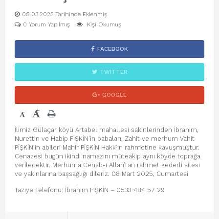
08.03.2025 Tarihinde Eklenmiş
0 Yorum Yapılmış
Kişi Okumuş
FACEBOOK
TWITTER
GOOGLE
+
-
İlimiz Gülaçar köyü Artabel mahallesi sakinlerinden İbrahim,
Nurettin ve Habip PİŞKİN’in babaları, Zahit ve merhum Vahit
PİŞKİN’in abileri Mahir PİŞKİN Hakk’ın rahmetine kavuşmuştur.
Cenazesi bugün ikindi namazını müteakip aynı köyde toprağa
verilecektir. Merhuma Cenab-ı Allah’tan rahmet kederli ailesi
ve yakınlarına başsağlığı dileriz. 08 Mart 2025, Cumartesi
Taziye Telefonu: İbrahim PİŞKİN – 0533 484 57 29