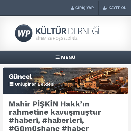
GİRİŞ YAP
KAYIT OL
MENÜ
Güncel
Unlupinar Beldesi
Mahir PİŞKİN Hakk’ın
rahmetine kavuşmuştur
#haberi, #haberleri,
#Gümüşhane #haber