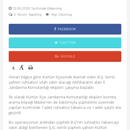
13.05.2025 Tarihinde Eklenmiş
0 Yorum Yapılmış
Kişi Okumuş
FACEBOOK
TWITTER
GOOGLE
+
-
Alınan bilgiye göre Kürtün ilçesinde ikamet eden B.Ş. isimli
şahsın ruhsatsız silah satın alacağı istihbaratını alan İl
Jandarma Komutanlığı ekipleri çalışma başlattı.
İlk olarak Kürtün İlçe Jandarma Komutanlığı ekipleri bomba
arama köpeği Maske’nin de katılımıyla şüphelinin üzerinde
yapılan kontrolde 1 adet ruhsatsız tabanca ve 1 adet şarjör ele
geçirdi.
Bu operasyonun ardından şüpheli B.Ş’nin ruhsatsız tabancayı
satın aldığı belirlenen Ş.G. isimli şüpheli şahsın Kürtün