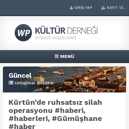
GİRİŞ YAP
KAYIT OL
MENÜ
Güncel
Unlupinar Beldesi
Kürtün’de ruhsatsız silah
operasyonu #haberi,
#haberleri, #Gümüşhane
#haber