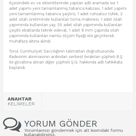
ilçesindeki ev ve eklentilerinde yapılan adli aramada ise 1
adet yapımı yeni tamamlanmış tabanca kabzası, 1 adet yapımı
yeni tamamlanmış tabanca şarjörü, 1 adet ruhsatsız tüfek, 2
adet silah üretiminde kullanılan torna makinesi, 1 adet silah
yapımında kullanılan yay, 55 adet silah yapımında kullanılan
çeşitli ebatlarda teknik edevat, 1 adet 9 mm çapında silah
yapımında kullanılan namlu ölçüm fişeği ele geçirilerek
muhafaza altına alındı.
Torul Cumhuriyet Savcılığının talimatları doğrultusunda
ifadesinin alınmasının ardından serbest bırakılan şüpheli B.Ş.
ile gözaltına alınan diğer şüpheli Ş.G. hakkında adli tahkikata
başlandı.
ANAHTAR
KELİMELER
YORUM GÖNDER
Yorumlarınızı göndermek için alt kısımdaki formu
kullanabilirsiniz.