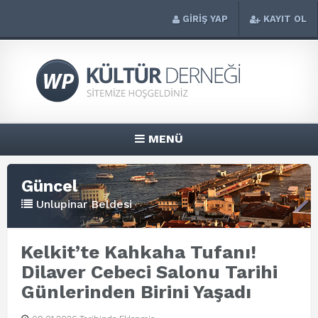
GİRİŞ YAP
KAYIT OL
MENÜ
Güncel
Unlupinar Beldesi
Kelkit’te Kahkaha Tufanı!
Dilaver Cebeci Salonu Tarihi
Günlerinden Birini Yaşadı