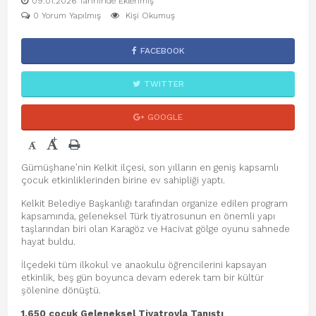
09.01.2026 Tarihinde Eklenmiş
0 Yorum Yapılmış
Kişi Okumuş
FACEBOOK
TWITTER
GOOGLE
+
-
Gümüşhane’nin Kelkit ilçesi, son yılların en geniş kapsamlı
çocuk etkinliklerinden birine ev sahipliği yaptı.
Kelkit Belediye Başkanlığı tarafından organize edilen program
kapsamında, geleneksel Türk tiyatrosunun en önemli yapı
taşlarından biri olan Karagöz ve Hacivat gölge oyunu sahnede
hayat buldu.
İlçedeki tüm ilkokul ve anaokulu öğrencilerini kapsayan
etkinlik, beş gün boyunca devam ederek tam bir kültür
şölenine dönüştü.
1.650 çocuk Geleneksel Tiyatroyla Tanıştı