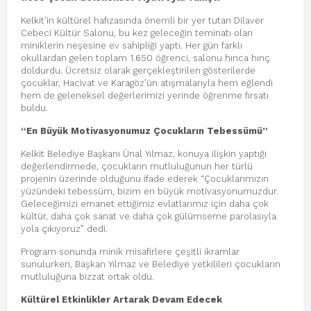
Kelkit’in kültürel hafızasında önemli bir yer tutan Dilaver
Cebeci Kültür Salonu, bu kez geleceğin teminatı olan
miniklerin neşesine ev sahipliği yaptı. Her gün farklı
okullardan gelen toplam 1.650 öğrenci, salonu hınca hınç
doldurdu. Ücretsiz olarak gerçekleştirilen gösterilerde
çocuklar, Hacivat ve Karagöz’ün atışmalarıyla hem eğlendi
hem de geleneksel değerlerimizi yerinde öğrenme fırsatı
buldu.
“En Büyük Motivasyonumuz Çocukların Tebessümü”
Kelkit Belediye Başkanı Ünal Yılmaz, konuya ilişkin yaptığı
değerlendirmede, çocukların mutluluğunun her türlü
projenin üzerinde olduğunu ifade ederek “Çocuklarımızın
yüzündeki tebessüm, bizim en büyük motivasyonumuzdur.
Geleceğimizi emanet ettiğimiz evlatlarımız için daha çok
kültür, daha çok sanat ve daha çok gülümseme parolasıyla
yola çıkıyoruz” dedi.
Program sonunda minik misafirlere çeşitli ikramlar
sunulurken, Başkan Yılmaz ve Belediye yetkilileri çocukların
mutluluğuna bizzat ortak oldu.
Kültürel Etkinlikler Artarak Devam Edecek