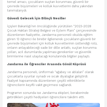
temel amacı, çocukların suçtan korunması, güvenli bir
çevrede büyümeleri ve kolluk kuvvetlerini daha yakından
tanımalarıydı.
Güvenli Gelecek İçin Bilinçli Nesiller
İçişleri Bakanlığı’nın öncülüğünde yürütülen “2023-2028
Çocuk Hakları Strateji Belgesi ve Eylem Planı” çerçevesinde
düzenlenen faaliyette, Jandarma personeli okulda eğitim
gören 13 öğrenci ile birebir ilgilenerek çocukların güvenli bir
çevrede büyümeleri için kolluk kuvvetlerinin üstlendiği rolü,
onların anlayabileceği sade bir dille anlattı, suçtan korunma
yolları, acil durumlarda yapılması gerekenler ve güvenlik
birimlerine nasıl ulaşılacağı konularında bilgiler paylaştı.
Jandarma ile Öğrenciler Arasında Gönül Köprüsü
Jandarma personeli, üniformalı “ağabey ve ablaları” olarak
çocuklarla oyunlar oynadı ve sıcak diyaloglar geliştirdi.
Faaliyet kapsamında düzenlenen çeşitli etkinliklerle
öğrencilerin keyifli vakit geçirmesi sağlandı.
Programın sonunda ise Jandarma ekipleri, beraberinde
getirdikleri çeşitli hediyeleri öğrencilere takdim etti.