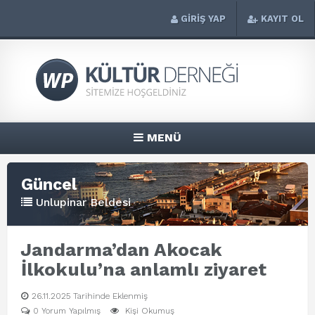
GİRİŞ YAP
KAYIT OL
MENÜ
Güncel
Unlupinar Beldesi
Jandarma’dan Akocak
İlkokulu’na anlamlı ziyaret
26.11.2025 Tarihinde Eklenmiş
0 Yorum Yapılmış
Kişi Okumuş