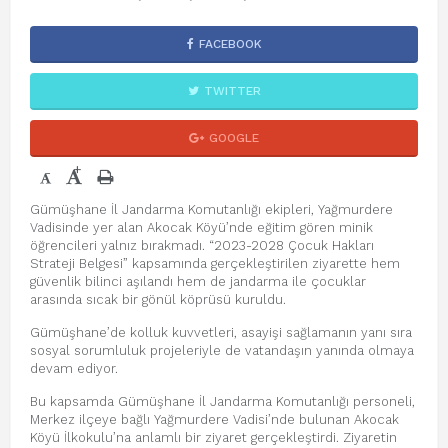
FACEBOOK
TWITTER
GOOGLE
+
-
Gümüşhane İl Jandarma Komutanlığı ekipleri, Yağmurdere
Vadisinde yer alan Akocak Köyü’nde eğitim gören minik
öğrencileri yalnız bırakmadı. “2023-2028 Çocuk Hakları
Strateji Belgesi” kapsamında gerçekleştirilen ziyarette hem
güvenlik bilinci aşılandı hem de jandarma ile çocuklar
arasında sıcak bir gönül köprüsü kuruldu.
Gümüşhane’de kolluk kuvvetleri, asayişi sağlamanın yanı sıra
sosyal sorumluluk projeleriyle de vatandaşın yanında olmaya
devam ediyor.
Bu kapsamda Gümüşhane İl Jandarma Komutanlığı personeli,
Merkez ilçeye bağlı Yağmurdere Vadisi’nde bulunan Akocak
Köyü İlkokulu’na anlamlı bir ziyaret gerçekleştirdi. Ziyaretin