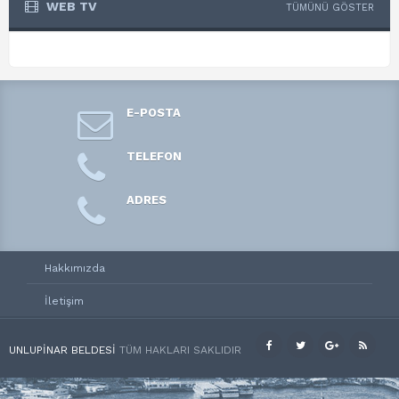
WEB TV
TÜMÜNÜ GÖSTER
E-POSTA
TELEFON
ADRES
Hakkımızda
İletişim
UNLUPINAR BELDESI
TÜM HAKLARI SAKLIDIR