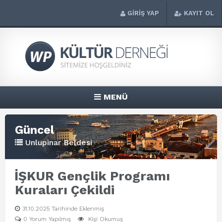
GİRİŞ YAP
KAYIT OL
MENÜ
Güncel
Unlupinar Beldesi
İŞKUR Gençlik Programı
Kuraları Çekildi
31.10.2025 Tarihinde Eklenmiş
0 Yorum Yapılmış
Kişi Okumuş