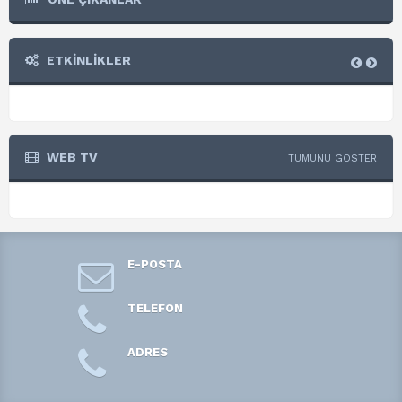
ETKİNLİKLER
WEB TV
TÜMÜNÜ GÖSTER
E-POSTA
TELEFON
ADRES