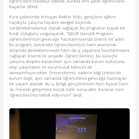
öğrencilere teşekkür ederek, kurada ismi çıkan öğrencilere
başarılar diledi.
Kura çekiminde konuşan Rektör Yıldız, gençlerin eğitim
hayatıyla çalışma hayatını dengeli biçimde
sürdürebilmelerine olanak sağlayan bu programın büyük bir
fırsat olduğunu vurgulayarak, “İŞKUR Gençlik Programı
öğrencilerimizin geleceğe hazırlanmasında önemli bir adım.
Bu program, üniversite öğrencilerimizin hem ekonomik
anlamda desteklenmesini hem de iş yaşamına hazırlanmasını
sağlayan önemli bir projedir. Öğrencilerimiz, bu süreçte
çalışma disiplini kazanırken aynı zamanda kurum kültürünü,
ekip çalışmasını ve sorumluluk bilincini de
deneyimleyecekler. Üniversitemiz, sadece bilgi üreten bir
kurum değil, aynı zamanda öğrencilerini geleceğe hazırlayan
bir yaşam alanıdır. Bu iş birliği, gençlerimizin hem kişisel hem
de mesleki gelişimine büyük katkı sunacaktır. Kazanan tüm
öğrencilerimizi tebrik ediyorum” dedi.