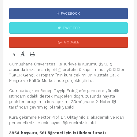
FACEBOOK
TWITTER
GOOGLE
+
-
Gümüşhane Üniversitesi ile Türkiye İş Kurumu (İŞKUR)
arasında imzalanan iş birliği protokolü kapsamında yürütülen
“İŞKUR Gençlik Programı”nın kura çekimi Dr. Mustafa Çalık
Kongre ve Kültür Merkezinde gerçekleştirildi.
Cumhurbaşkanı Recep Tayyip Erdoğan’ın gençlere yönelik
istihdam odaklı destek müjdeleri doğrultusunda hayata
geçirilen programın kura çekimi Gümüşhane 2. Noterliği
tarafından çevrim içi olarak yapıldı.
Kura çekimine Rektör Prof. Dr. Oktay Yıldız, akademik ve idari
personelimiz ile çok sayıda öğrencimiz katıldı.
3954 başvuru, 561 öğrenci için istihdam fırsatı