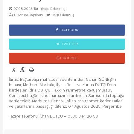
07.08.2025 Tarihinde Eklenmiş
0 Yorum Yapılmış
Kişi Okumuş
FACEBOOK
TWITTER
GOOGLE
+
-
İlimiz Bağlarbaşı mahallesi sakinlerinden Canan GÜNEŞ’in
babası, Merhum Mustafa, İlyas, Bekir ve Yunus DUTÇU’nun
kardeşleri İdris DUTÇU Hakk’ın rahmetine kavuşmuştur.
Cenazesi bugün ikindi namazının ardından Samsun’da toprağa
verilecektir. Merhuma Cenab-ı Allah’ tan rahmet kederli ailesi
ve yakınlarına başsağlığı dileriz. 07 Ağustos 2025, Perşembe
Taziye Telefonu: İlhan DUTÇU – 0530 344 20 50