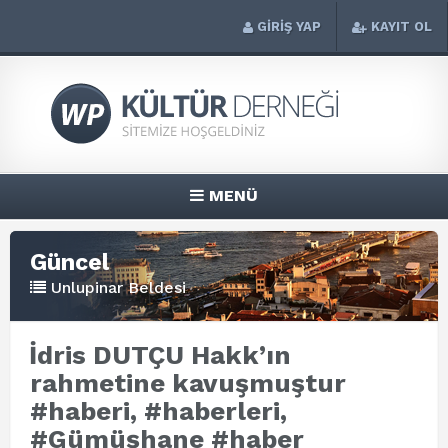
GİRİŞ YAP
KAYIT OL
MENÜ
Güncel
Unlupinar Beldesi
İdris DUTÇU Hakk’ın
rahmetine kavuşmuştur
#haberi, #haberleri,
#Gümüşhane #haber