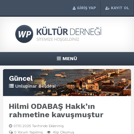
GİRİŞ YAP
KAYIT OL
MENÜ
Güncel
Unlupinar Beldesi
Hilmi ODABAŞ Hakk’ın
rahmetine kavuşmuştur
07.10.2025 Tarihinde Eklenmiş
0 Yorum Yapılmış
Kişi Okumuş