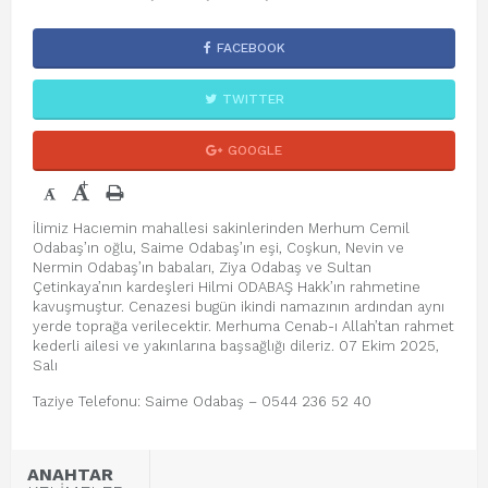
FACEBOOK
TWITTER
GOOGLE
+
-
İlimiz Hacıemin mahallesi sakinlerinden Merhum Cemil
Odabaş’ın oğlu, Saime Odabaş’ın eşi, Coşkun, Nevin ve
Nermin Odabaş’ın babaları, Ziya Odabaş ve Sultan
Çetinkaya’nın kardeşleri Hilmi ODABAŞ Hakk’ın rahmetine
kavuşmuştur. Cenazesi bugün ikindi namazının ardından aynı
yerde toprağa verilecektir. Merhuma Cenab-ı Allah’tan rahmet
kederli ailesi ve yakınlarına başsağlığı dileriz. 07 Ekim 2025,
Salı
Taziye Telefonu: Saime Odabaş – 0544 236 52 40
ANAHTAR