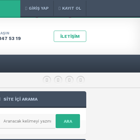
GİRİŞ YAP
KAYIT OL
LAŞIN
İLETİŞİM
347 53 19
SİTE İÇİ ARAMA
ARA