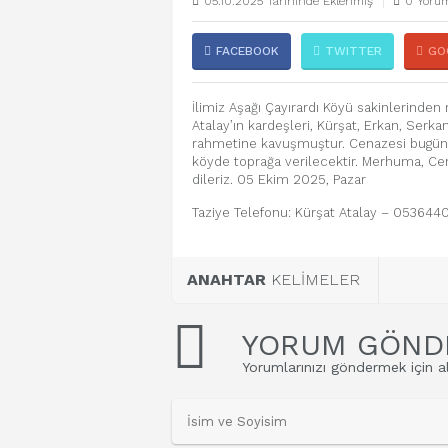
05.10.2025 Tarihinde Eklenmiş
0 Yorum
FACEBOOK
TWITTER
GO
İlimiz Aşağı Çayırardı Köyü sakinlerinde
Atalay’ın kardeşleri, Kürşat, Erkan, Serk
rahmetine kavuşmuştur. Cenazesi bugün 
köyde toprağa verilecektir. Merhuma, Cena
dileriz. 05 Ekim 2025, Pazar
Taziye Telefonu: Kürşat Atalay – 05364
ANAHTAR
KELİMELER
YORUM GÖND
Yorumlarınızı göndermek için al