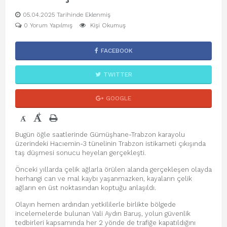
05.04.2025 Tarihinde Eklenmiş
0 Yorum Yapılmış
Kişi Okumuş
FACEBOOK
TWITTER
GOOGLE
+
-
Bugün öğle saatlerinde Gümüşhane-Trabzon karayolu
üzerindeki Hacıemin-3 tünelinin Trabzon istikameti çıkışında
taş düşmesi sonucu heyelan gerçekleşti.
Önceki yıllarda çelik ağlarla örülen alanda gerçekleşen olayda
herhangi can ve mal kaybı yaşanmazken, kayaların çelik
ağların en üst noktasından koptuğu anlaşıldı.
Olayın hemen ardından yetkililerle birlikte bölgede
incelemelerde bulunan Vali Aydın Baruş, yolun güvenlik
tedbirleri kapsamında her 2 yönde de trafiğe kapatıldığını