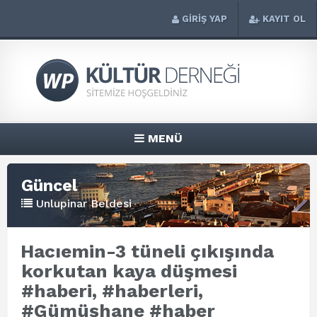
GİRİŞ YAP
KAYIT OL
MENÜ
Güncel
Unlupinar Beldesi
Hacıemin-3 tüneli çıkışında
korkutan kaya düşmesi
#haberi, #haberleri,
#Gümüşhane #haber