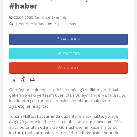
#haber
22.04.2025 Tarihinde Eklenmiş
0 Yorum Yapılmış
Kişi Okumuş
FACEBOOK
TWITTER
GOOGLE
+
-
Gümüşhane’nin eşsiz tarihi ve doğal güzellikleriyle dikkat
çeken ve eski yerleşim uyeri olan Süleymaniye Mahallesi, bu
kez kentin gastronomik zenginliklerini tanıtmak üzere
ziyaretçilerini ağırladı.
Turizm Haftası kapsamında düzenlenen etkinlikte, yöreye
özgü 29 geleneksel lezzet tanıtıldı. Kentin plakası olan 29’a
atıfta bulunulan etkinlikte Gümüşhane’nin kadim mutfak
kültürü, tarihi atmosferde misafirlerin beğenisine sunuldu.