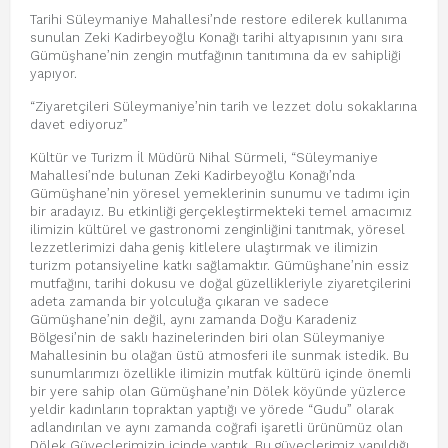
Tarihi Süleymaniye Mahallesi’nde restore edilerek kullanıma
sunulan Zeki Kadirbeyoğlu Konağı tarihi altyapısının yanı sıra
Gümüşhane’nin zengin mutfağının tanıtımına da ev sahipliği
yapıyor.
“Ziyaretçileri Süleymaniye’nin tarih ve lezzet dolu sokaklarına
davet ediyoruz”
Kültür ve Turizm İl Müdürü Nihal Sürmeli, “Süleymaniye
Mahallesi’nde bulunan Zeki Kadirbeyoğlu Konağı’nda
Gümüşhane’nin yöresel yemeklerinin sunumu ve tadımı için
bir aradayız. Bu etkinliği gerçekleştirmekteki temel amacımız
ilimizin kültürel ve gastronomi zenginliğini tanıtmak, yöresel
lezzetlerimizi daha geniş kitlelere ulaştırmak ve ilimizin
turizm potansiyeline katkı sağlamaktır. Gümüşhane’nin essiz
mutfağını, tarihi dokusu ve doğal güzellikleriyle ziyaretçilerini
adeta zamanda bir yolculuğa çıkaran ve sadece
Gümüşhane’nin değil, aynı zamanda Doğu Karadeniz
Bölgesi’nin de saklı hazinelerinden biri olan Süleymaniye
Mahallesinin bu olağan üstü atmosferi ile sunmak istedik. Bu
sunumlarımızı özellikle ilimizin mutfak kültürü içinde önemli
bir yere sahip olan Gümüşhane’nin Dölek köyünde yüzlerce
yeldir kadınların topraktan yaptığı ve yörede “Gudu” olarak
adlandırılan ve aynı zamanda coğrafi işaretli ürünümüz olan
Dölek Güveçlerimizin içinde yaptık. Bu güveçlerimiz yapıldığı