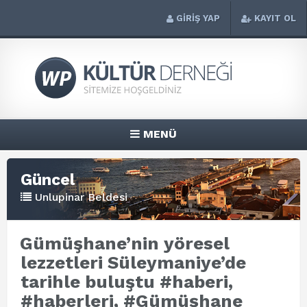
GİRİŞ YAP
KAYIT OL
MENÜ
Güncel
Unlupinar Beldesi
Gümüşhane’nin yöresel
lezzetleri Süleymaniye’de
tarihle buluştu #haberi,
#haberleri, #Gümüşhane