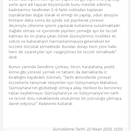
yerle ayni adı taşıyan köyümüzde bunu meslek edinmiş
kadınlarımız tarafından 5-6 farklı noktadan toplanan
topraklardan doğal olarak el emeği ile yapılıp, odun ateşiyle
fırınlanır daha sonra da içinde süt pişirilerek yöresel
deyimiyle zillenme işlemi yapılarak kullanıma sunulmaktadır.
Sağlıklı olması ve içerisinde pişirilen yemeğe ayrı bir lezzet
katması ile ön plana çıkan Dölek Güveçlerimiz özellikle et,
sebze ve baharatların harmanlanmasıyla geleneksel bir
lezzete öncülük etmektedir. Bundan dolayı hem yöre halkı
hem de ziyaretçiler için vazgeçilmez bir lezzet olmaktadır”
dedi.
Bunun yanında Gendime çorbası, Siron, Karalahana, pestil,
köme gibi yöresel yemek ve tatların da damaklarda iz
bıraktığını kaydeden Sürmeli, “Tarihi atmosferde yöresel
lezzetlerle tanışmak isteyenler için Süleymaniye Mahallesi,
Gümüşhane’nin gözbebeği olmaya aday. Herkesi bu benzersiz
tatları keşfetmeye, Gümüşhane’ye ve Süleymaniye’nin tarih
ve lezzet dolu sokaklarında unutulmaz bir yolculuğa çıkmaya
davet ediyoruz” ifadelerini kullandı.
Güncelleme Tarihi: 22 Nisan 2025, 12:02