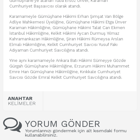
Gümüşhane’ye atanan Tuba Ersöz Ünver, Karaman
Cumhuriyet Başsavcısı olarak atandı.
Kararnameyle Gümüşhane Hâkimi Erhan Şımşat Van Bölge
Adliye Mahkemesi Üyeliğine, Gümüşhane Hâkimi Etga Ünver
Karaman Hâkimliğine, Gümüşhane Hâkimi Talat Can Ekmen
İstanbul Hâkimliğine, Kelkit Hâkimi Aycan Durmuş Yılmaz
Kahramankazan Hâkimliğine, Şiran Hâkimi Rümeysa Arslan
Elmalı Hâkimliğine, Kelkit Cumhuriyet Savcısı Yusuf Fakı
Adıyaman Cumhuriyet Savcılığına atandı.
Yine aynı kararnameyle Ankara Batı Hâkimi Sümeyye Gözde
Gürgah Gümüşhane Hâkimliğine, Erzurum Hâkimi Muhammet
Emre Han Gümüşhane Hâkimliğine, Kırıkkale Cumhuriyet
Savcısı Gözde Emral Kelkit Cumhuriyet Savcılığına atandı.
ANAHTAR
KELİMELER
YORUM GÖNDER
Yorumlarınızı göndermek için alt kısımdaki formu
kullanabilirsiniz.