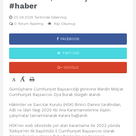
#haber
20.06.2025 Tarihinde Eklenmiş
0 Yorum Yapılmış
Kişi Okumuş
FACEBOOK
TWITTER
GOOGLE
+
-
Gümüşhane Cumhuriyet Başsavcılığı görevine Mardin Midyat
Cumhuriyet Başsavcısı Ziya Burak Gürgah atandı.
Hâkimler ve Savcılar Kurulu (HSK) Birinci Dairesi tarafından,
Adli ve İdari Yargı 2025 Yılı Ana Kararnamelerine ilişkin
çalışmalar tamamlanarak karara bağlandı.
HSK’nın web sitesinde yer alan kararname ile 2022 yılında
Türkiye’nin ilk başörtülü İl Cumhuriyet Başsavcısı olarak