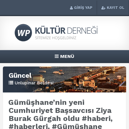
GİRİŞ YAP
KAYIT OL
MENÜ
Güncel
Unlupinar Beldesi
Gümüşhane’nin yeni
Cumhuriyet Başsavcısı Ziya
Burak Gürgah oldu #haberi,
#haberleri, #Gümüşhane