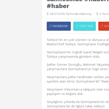
#haber
06.07.2025 Tarihinde Eklenmiş
0 Yoru
FACEBOOK
TWITTER
GO
Türkiye’nin en çok izlenen ve dünyaca ü
MasterChef Türkiye, Gümüşhane mutfağının
Gümüşhane’nin Coğrafi İşaret Belgeli ür
Türkiye yarışmasında gündem oldu.
Şefler Somer Sivrioğlu, Mehmet Yalçınka
yarışmacılara Gümüşhane’ye özgü siron v
Yarışmacılara şefler tarafından verilen y
işaretini alan ilimiz Gümüşhane’dir” ifadel
Yarışmanın milyonlarca takipçisi olan so
paylaşım ve beğeni aldı.
Geçtiğimiz yıllarda da Gümüşhane’nin dü
Gümüşhane’de de ilgiyle takip ediliyor.