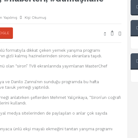
m Yapılmış
Kişi Okumuş
+
-
OGLE
nlü formatıyla dikkat çeken yemek yarışma programı
 gizli kalmış hazinelerinden sironu ekranlara taşıdı.
ünü olan “siron” TV8 ekranlarında yayımlanan MasterChef
ya ve Danilo Zanna’nın sunduğu programda bu hafta
e tavuk yemeği yaptırıldı.
emeği anlatırken şeflerden Mehmet Yalçınkaya, “Siron’un coğrafi
erini kullandı.
syal medya sitelerinden de paylaşılan o anlar çok sayıda
nyaca ünlü ekşi mayalı ekmeğini tanıtan yarışma programı