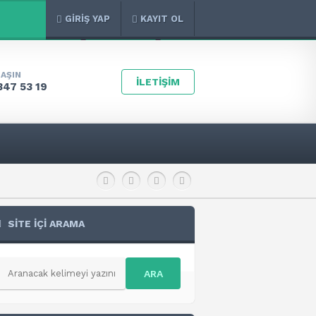
GİRİŞ YAP
KAYIT OL
LAŞIN
İLETİŞİM
347 53 19
SİTE İÇİ ARAMA
ARA