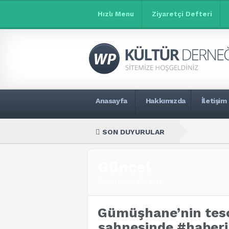
Hızlı Menu
Ziyaretçi Defteri
Anasayfa
Hakkımızda
İletişim
SON DUYURULAR
Güncel
Unlupinar Beldesi
Gümüşhane’nin tesci
sahnesinde #haberi