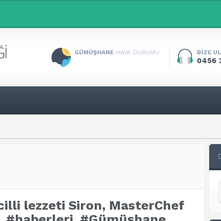
GÜMÜŞHANE
HAVA DURUMU
BİZE U
0456 
lli lezzeti Siron, MasterChef
, #haberleri, #Gümüşhane