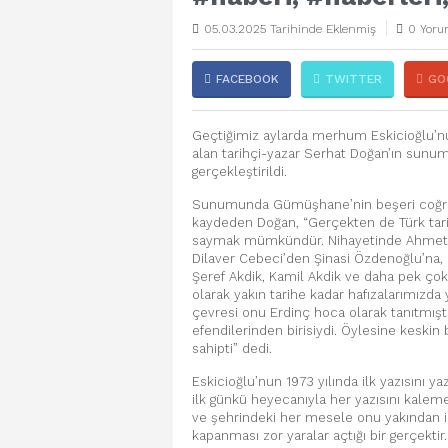
05.03.2025 Tarihinde Eklenmiş
0 Yoru
FACEBOOK
TWITTER
GO
Geçtiğimiz aylarda merhum Eskicioğlu’nun
alan tarihçi-yazar Serhat Doğan’ın sunu
gerçekleştirildi.
Sunumunda Gümüşhane’nin beşeri coğraf
kaydeden Doğan, “Gerçekten de Türk tari
saymak mümkündür. Nihayetinde Ahmet Z
Dilaver Cebeci’den Şinasi Özdenoğlu’na,
Şeref Akdik, Kamil Akdik ve daha pek çok 
olarak yakın tarihe kadar hafızalarımızda 
çevresi onu Erdinç hoca olarak tanıtmışt
efendilerinden birisiydi. Öylesine keskin b
sahipti” dedi.
Eskicioğlu’nun 1973 yılında ilk yazısını
ilk günkü heyecanıyla her yazısını kalem
ve şehrindeki her mesele onu yakından il
kapanması zor yaralar açtığı bir gerçekti