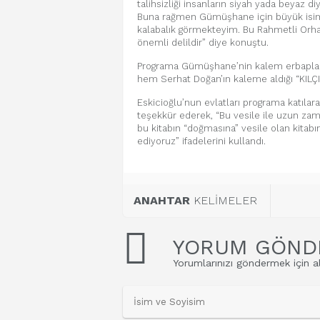
talihsizliği insanların siyah yada beyaz 
Buna rağmen Gümüşhane için büyük isimle
kalabalık görmekteyim. Bu Rahmetli Orh
önemli delildir” diye konuştu.
Programa Gümüşhane’nin kalem erbapları v
hem Serhat Doğan’ın kaleme aldığı “KILÇIK”
Eskicioğlu’nun evlatları programa katıla
teşekkür ederek, “Bu vesile ile uzun z
bu kitabın “doğmasına” vesile olan kitab
ediyoruz” ifadelerini kullandı.
ANAHTAR
KELİMELER
YORUM GÖND
Yorumlarınızı göndermek için al