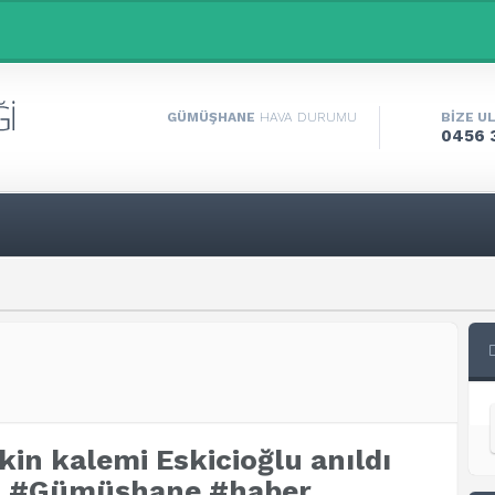
GÜMÜŞHANE
HAVA DURUMU
BİZE U
0456 
in kalemi Eskicioğlu anıldı
i, #Gümüşhane #haber