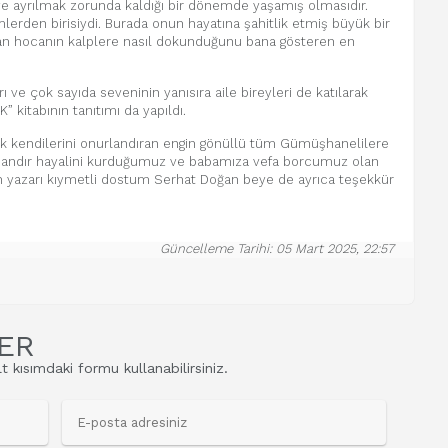
diye ayrılmak zorunda kaldığı bir dönemde yaşamış olmasıdır.
rden birisiydi. Burada onun hayatına şahitlik etmiş büyük bir
an hocanın kalplere nasıl dokunduğunu bana gösteren en
e çok sayıda seveninin yanısıra aile bireyleri de katılarak
 kitabının tanıtımı da yapıldı.
rak kendilerini onurlandıran engin gönüllü tüm Gümüşhanelilere
amandır hayalini kurduğumuz ve babamıza vefa borcumuz olan
ın yazarı kıymetli dostum Serhat Doğan beye de ayrıca teşekkür
Güncelleme Tarihi: 05 Mart 2025, 22:57
ER
t kısımdaki formu kullanabilirsiniz.