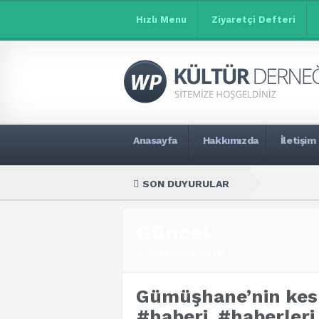
Hızlı Menu
Ziyaretçi Defteri
Anasayfa
Hakkımızda
İletişim
SON DUYURULAR
Güncel
Unlupinar Beldesi
Gümüşhane’nin kesk
#haberi, #haberler