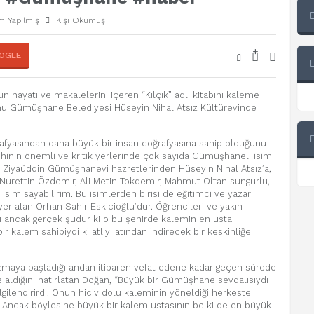
m Yapılmış
Kişi Okumuş
+
-
OGLE
 hayatı ve makalelerini içeren “Kılçık” adlı kitabını kaleme
mu Gümüşhane Belediyesi Hüseyin Nihal Atsız Kültürevinde
yasından daha büyük bir insan coğrafyasına sahip olduğunu
hinin önemli ve kritik yerlerinde çok sayıda Gümüşhaneli isim
iyaüddin Gümüşhanevi hazretlerinden Hüseyin Nihal Atsız’a,
 Nurettin Özdemir, Ali Metin Tokdemir, Mahmut Oltan sungurlu,
isim sayabilirim. Bu isimlerden birisi de eğitimci ve yazar
yer alan Orhan Sahir Eskicioğlu’dur. Öğrencileri ve yakın
ı ancak gerçek şudur ki o bu şehirde kalemin en usta
ir kalem sahibiydi ki atlıyı atından indirecek bir keskinliğe
 yazmaya başladığı andan itibaren vefat edene kadar geçen sürede
e aldığını hatırlatan Doğan, “Büyük bir Gümüşhane sevdalısıydı
gilendirirdi. Onun hiciv dolu kaleminin yöneldiği herkeste
r. Ancak böylesine büyük bir kalem ustasının belki de en büyük