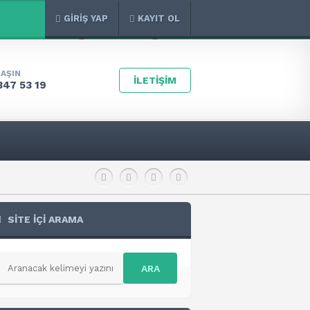
GİRİŞ YAP
KAYIT OL
LAŞIN
İLETİŞİM
347 53 19
SİTE İÇİ ARAMA
ARA