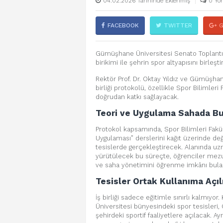
04.02.2026 Tarihinde Eklenmiş
0 Yo
FACEBOOK
TWITTER
Gümüşhane Üniversitesi Senato Toplantı
birikimi ile şehrin spor altyapısını birleştir
Rektör Prof. Dr. Oktay Yıldız ve Gümüşhan
birliği protokolü, özellikle Spor Bilimler
doğrudan katkı sağlayacak.
Teori ve Uygulama Sahada B
Protokol kapsamında, Spor Bilimleri Fakü
Uygulaması” derslerini kağıt üzerinde de
tesislerde gerçekleştirecek. Alanında uz
yürütülecek bu süreçte, öğrenciler mez
ve saha yönetimini öğrenme imkânı bula
Tesisler Ortak Kullanıma Açıl
İş birliği sadece eğitimle sınırlı kalmıy
Üniversitesi bünyesindeki spor tesisleri
şehirdeki sportif faaliyetlere açılacak. A