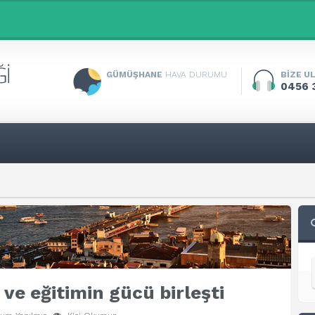
GÜMÜŞHANE
HAVA DURUMU
BİZE U
0456 
e eğitimin gücü birleşti