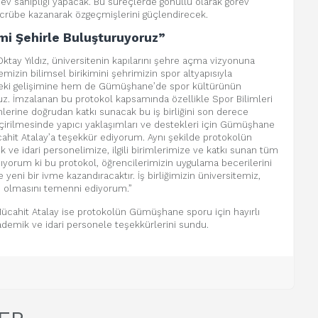
 ev sahipliği yapacak. Bu süreçlerde gönüllü olarak görev
ecrübe kazanarak özgeçmişlerini güçlendirecek.
kimi Şehirle Buluşturuyoruz”
ktay Yıldız, üniversitenin kapılarını şehre açma vizyonuna
emizin bilimsel birikimini şehrimizin spor altyapısıyla
leki gelişimine hem de Gümüşhane’de spor kültürünün
. İmzalanan bu protokol kapsamında özellikle Spor Bilimleri
mlerine doğrudan katkı sunacak bu iş birliğini son derece
çirilmesinde yapıcı yaklaşımları ve destekleri için Gümüşhane
hit Atalay’a teşekkür ediyorum. Aynı şekilde protokolün
e idari personelimize, ilgili birimlerimize ve katkı sunan tüm
yorum ki bu protokol, öğrencilerimizin uygulama becerilerini
e yeni bir ivme kazandıracaktır. İş birliğimizin üniversitemiz,
ı olmasını temenni ediyorum.”
cahit Atalay ise protokolün Gümüşhane sporu için hayırlı
demik ve idari personele teşekkürlerini sundu.