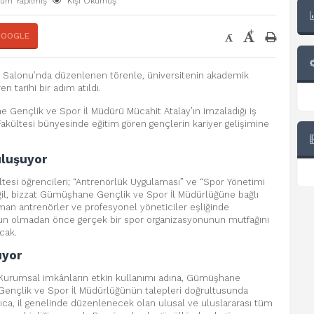
rum Yapılmış
Kişi Okumuş
+
-
GOOGLE
 Salonu’nda düzenlenen törenle, üniversitenin akademik
en tarihi bir adım atıldı.
e Gençlik ve Spor İl Müdürü Mücahit Atalay’ın imzaladığı iş
i Fakültesi bünyesinde eğitim gören gençlerin kariyer gelişimine
uluşuyor
ltesi öğrencileri; “Antrenörlük Uygulaması” ve “Spor Yönetimi
ğil, bizzat Gümüşhane Gençlik ve Spor İl Müdürlüğüne bağlı
man antrenörler ve profesyonel yöneticiler eşliğinde
un olmadan önce gerçek bir spor organizasyonunun mutfağını
cak.
ıyor
or. Kurumsal imkânların etkin kullanımı adına, Gümüşhane
, Gençlik ve Spor İl Müdürlüğünün talepleri doğrultusunda
yrıca, il genelinde düzenlenecek olan ulusal ve uluslararası tüm