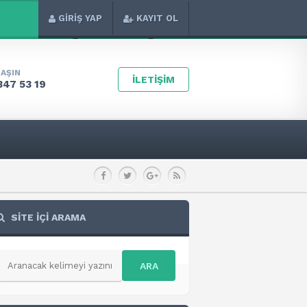
GİRİŞ YAP
KAYIT OL
LAŞIN
İLETİŞİM
347 53 19
SİTE İÇİ ARAMA
ARA