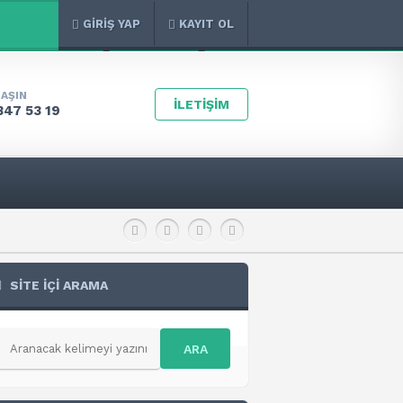
GİRİŞ YAP
KAYIT OL
LAŞIN
İLETİŞİM
347 53 19
SİTE İÇİ ARAMA
ARA