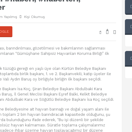
er
m Yapılmış
Kişi Okumuş
+
-
OGLE
ası, barındırılması, gözetilmesi ve bakımlarının sağlanması
anan “Gümüşhane Sahipsiz Hayvanları Koruma Birliği” ilk
rlik tüzüğü gereği en yaşlı üye olan Kürtün Belediye Başkanı
oplantıda birlik başkanı, 1. ve 2. Başkanvekili, katip üyeler ile
li Aydın Baruş oy birliğiyle birliğin ilk başkanı seçildi.
e Başkanı İsa Koç, Şiran Belediye Başkanı Abdulbaki Kara
 Baruş, İl Genel Meclisi Başkanı Eşref Balki, Kelkit Belediye
nı Abdulbaki Kara ve Söğütlü Belediye Başkanı İsa Koç seçildi.
 Belediyesine ait hayvan barınağı ve doğal yaşam alanı ile
nın toplam 2 bin hayvan barındıracak kapasitede olduğunu, şu
rda bulunduğunu ifade ederek, “Bu işi düzenli bir şekilde
rolsüz hayvan kalmaması. Süratle toplama çalışmalarımız
 sadece ihbar üzerine hayvan toplayacağımız bir düzene