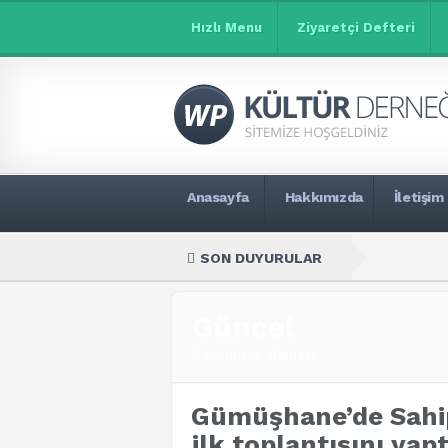
Hızlı Menu
Ziyaretçi Defteri
Anasayfa
Hakkımızda
İletişim
SON DUYURULAR
Güncel
Unlupinar Beldesi
Gümüşhane’de Sahip
ilk toplantısını yap