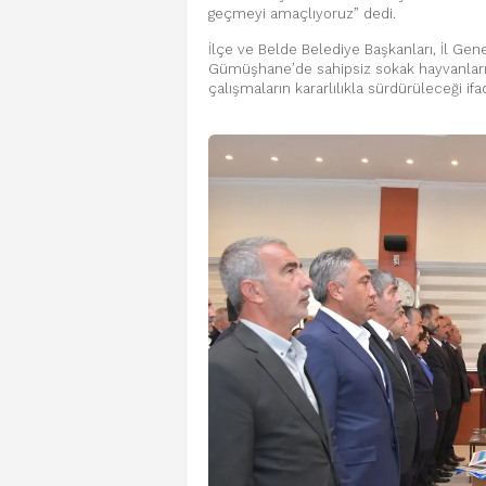
geçmeyi amaçlıyoruz” dedi.
İlçe ve Belde Belediye Başkanları, İl Genel
Gümüşhane’de sahipsiz sokak hayvanların
çalışmaların kararlılıkla sürdürüleceği ifa