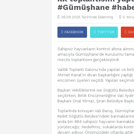
#Gümüşhane #hab
26.09.2025 Tarihinde Eklenmiş
0 Yoru
FACEBOOK
TWITTER
GO
Sahipsiz hayvanların kontrol altına alınm
amacıyla Gümüşhane’de kurulumu tamaml
meclis toplantısını gerçekleştirdi.
Valilik Toplantı Salonu’nda yapılan ve bi
Ahmet Kanat’ın divan başkanlığını yaptığı t
encümen üyeleri seçildi. Yapılan seçimde Va
Başkan Vekilliklerine ise Söğütlü Belediy
seçilirken, Birlik Encümenliğine Vali Aydın
Başkanı Ünal Yılmaz, Şiran Belediye Başka
Toplantıda konuşan Vali Baruş, Gümüşhane
Kelkit Söğütlü Beldesi’ndeki barınakları
anda bin 884 sahipsiz hayvanın barınakla
yürüteceğiz. Hedefimiz, sokaklarda kont
devam ediyor. Önümüzdeki yıllarda artık