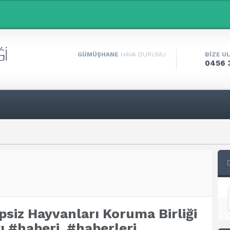
GÜMÜŞHANE
HAVA DURUMU
BİZE U
0456 
siz Hayvanları Koruma Birliği
tı #haberi, #haberleri,