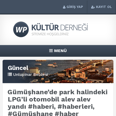
GİRİŞ YAP
KAYIT OL
MENÜ
Güncel
Unlupinar Beldesi
Gümüşhane’de park halindeki
LPG’li otomobil alev alev
yandı #haberi, #haberleri,
#Gümüşhane #haber