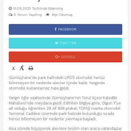
15.09.2025 Tarihinde Eklenmiş
0 Yorum Yapılmış
Kişi Okumuş
FACEBOOK
TWITTER
GOOGLE
+
-
Gümüşhane’de park halindeki LPG’li otomobil henüz
bilinmeyen bir nedenle alevler içinde kaldı. Yangında
otomobil kullanılamaz hale geldi.
Yangın öğle saatlerinde Gümüşhane’nin Torul ilçesi Kaledibi
Mahallesi’nde meydana geldi. Edinilen bilgiye göre, Olgun Y’ye
ait olduğu öğrenilen 29 AF 838 plakalı TOFAŞ marka otomobil
Terminal Caddesi üzerinde park halinde bulunduğu sırada
henüz bilinmeyen bir nedenle yanmaya başladı.
Kısa sürede büyüyerek alevlere teslim olan araca vatandaşlar