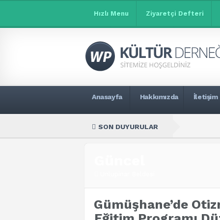
Hızlı Menu
Ziyaretçi Defteri
Anasayfa
Hakkımızda
İletişim
SON DUYURULAR
Güncel
Unlupinar Beldesi
Gümüşhane’de Otizm
Eğitim Programı Dü