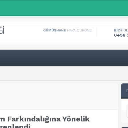
GÜMÜŞHANE
HAVA DURUMU
BİZE U
0456 
 Farkındalığına Yönelik
zenlendi