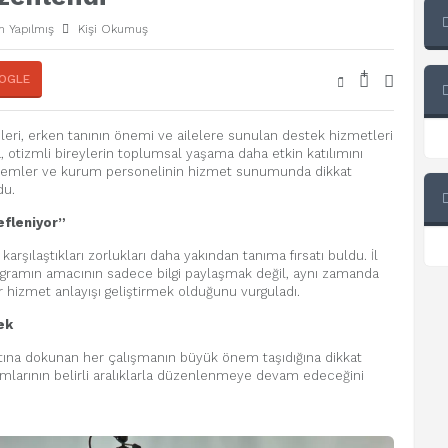
 Yapılmış
Kişi Okumuş
+
-
OGLE
leri, erken tanının önemi ve ailelere sunulan destek hizmetleri
ca, otizmli bireylerin toplumsal yaşama daha etkin katılımını
temler ve kurum personelinin hizmet sunumunda dikkat
du.
efleniyor”
n karşılaştıkları zorlukları daha yakından tanıma fırsatı buldu. İl
programın amacının sadece bilgi paylaşmak değil, aynı zamanda
ir hizmet anlayışı geliştirmek olduğunu vurguladı.
ek
atına dokunan her çalışmanın büyük önem taşıdığına dikkat
ogramlarının belirli aralıklarla düzenlenmeye devam edeceğini