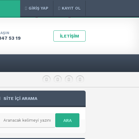
GİRİŞ YAP
KAYIT OL
LAŞIN
İLETİŞİM
347 53 19
SİTE İÇİ ARAMA
ARA