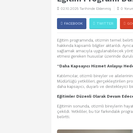
02.10.2025 Tarihinde Eklenmiş
0 Yorum
FACEBOOK
TWITTER
GO
Eğitim programında, otizmin temel belirti
hakkında kapsamlı bilgiler aktarıldı. Ayrı
sağlamak amacıyla uygulanabilecek yön
etmesi gereken hususlar üzerinde durul
“Daha
Kapsayıcı Hizmet
Anlayışı Hed
Katılımcılar, otizmli bireyler ve ailelerini
Müdürlüğü yetkilileri, gerçekleştirilen 
daha kapsayıcı, duyarlı ve destekleyici b
Eğitimler Düzenli Olarak Devam Edec
Eğitimin sonunda, otizmli bireylerin hay
çekildi. Yetkililer, bu tür farkındalık pr
belirtti.