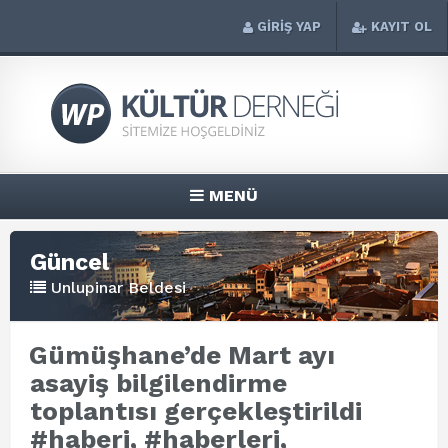
GİRİŞ YAP
KAYIT OL
MENÜ
Güncel
Unlupinar Beldesi
Gümüşhane’de Mart ayı
asayiş bilgilendirme
toplantısı gerçekleştirildi
#haberi, #haberleri,