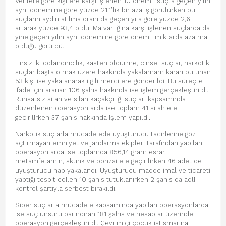
Verilere göre kişilere karşı işlenen 10 önemli suçta geçen yılın
aynı dönemine göre yüzde 21,1’lik bir azalış görülürken bu
suçların aydınlatılma oranı da geçen yıla göre yüzde 2,6
artarak yüzde 93,4 oldu. Malvarlığına karşı işlenen suçlarda da
yine geçen yılın aynı dönemine göre önemli miktarda azalma
olduğu görüldü.
Hırsızlık, dolandırıcılık, kasten öldürme, cinsel suçlar, narkotik
suçlar başta olmak üzere hakkında yakalamam kararı bulunan
53 kişi ise yakalanarak ilgili mercilere gönderildi. Bu süreçte
ifade için aranan 106 şahıs hakkında ise işlem gerçekleştirildi.
Ruhsatsız silah ve silah kaçakçılığı suçları kapsamında
düzenlenen operasyonlarda ise toplam 41 silah ele
geçirilirken 37 şahıs hakkında işlem yapıldı.
Narkotik suçlarla mücadelede uyuşturucu tacirlerine göz
açtırmayan emniyet ve jandarma ekipleri tarafından yapılan
operasyonlarda ise toplamda 856,14 gram esrar,
metamfetamin, skunk ve bonzai ele geçirilirken 46 adet de
uyuşturucu hap yakalandı. Uyuşturucu madde imal ve ticareti
yaptığı tespit edilen 10 şahıs tutuklanırken 2 şahıs da adli
kontrol şartıyla serbest bırakıldı.
Siber suçlarla mücadele kapsamında yapılan operasyonlarda
ise suç unsuru barındıran 181 şahıs ve hesaplar üzerinde
operasyon gerçekleştirildi. Çevrimiçi çocuk istismarına