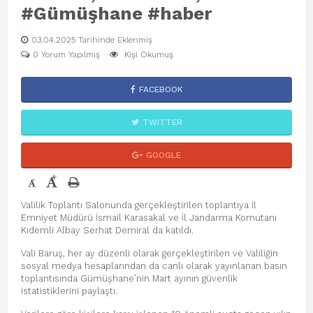
#Gümüşhane #haber
03.04.2025 Tarihinde Eklenmiş
0 Yorum Yapılmış
Kişi Okumuş
FACEBOOK
TWITTER
GOOGLE
+
-
Valilik Toplantı Salonunda gerçekleştirilen toplantıya İl
Emniyet Müdürü İsmail Karasakal ve İl Jandarma Komutanı
Kıdemli Albay Serhat Demiral da katıldı.
Vali Baruş, her ay düzenli olarak gerçekleştirilen ve Valiliğin
sosyal medya hesaplarından da canlı olarak yayınlanan basın
toplantısında Gümüşhane’nin Mart ayının güvenlik
istatistiklerini paylaştı.