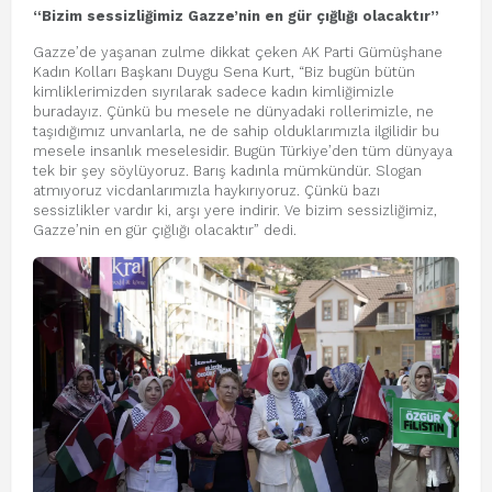
“Bizim sessizliğimiz Gazze’nin en gür çığlığı olacaktır”
Gazze’de yaşanan zulme dikkat çeken AK Parti Gümüşhane
Kadın Kolları Başkanı Duygu Sena Kurt, “Biz bugün bütün
kimliklerimizden sıyrılarak sadece kadın kimliğimizle
buradayız. Çünkü bu mesele ne dünyadaki rollerimizle, ne
taşıdığımız unvanlarla, ne de sahip olduklarımızla ilgilidir bu
mesele insanlık meselesidir. Bugün Türkiye’den tüm dünyaya
tek bir şey söylüyoruz. Barış kadınla mümkündür. Slogan
atmıyoruz vicdanlarımızla haykırıyoruz. Çünkü bazı
sessizlikler vardır ki, arşı yere indirir. Ve bizim sessizliğimiz,
Gazze’nin en gür çığlığı olacaktır” dedi.