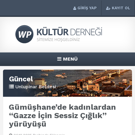
GİRİŞ YAP
KAYIT OL
MENÜ
Güncel
Unlupinar Beldesi
Gümüşhane’de kadınlardan
“Gazze İçin Sessiz Çığlık”
yürüyüşü