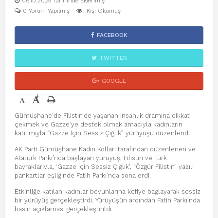
06.10.2025 Tarihinde Eklenmiş
0 Yorum Yapılmış
Kişi Okumuş
FACEBOOK
TWITTER
GOOGLE
+
-
Gümüşhane’de Filistin’de yaşanan insanlık dramına dikkat
çekmek ve Gazze’ye destek olmak amacıyla kadınların
katılımıyla “Gazze İçin Sessiz Çığlık” yürüyüşü düzenlendi.
AK Parti Gümüşhane Kadın Kolları tarafından düzenlenen ve
Atatürk Parkı’nda başlayan yürüyüş, Filistin ve Türk
bayraklarıyla, ‘Gazze İçin Sessiz Çığlık’, “Özgür Filistin” yazılı
pankartlar eşliğinde Fatih Parkı’nda sona erdi.
Etkinliğe katılan kadınlar boyunlarına kefiye bağlayarak sessiz
bir yürüyüş gerçekleştirdi. Yürüyüşün ardından Fatih Parkı’nda
basın açıklaması gerçekleştirildi.