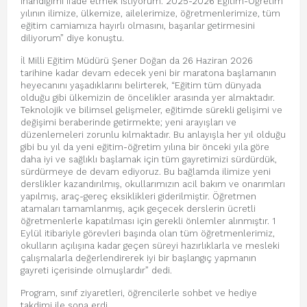
inandığımı ifade etmek istiyorum. 2025-2026 Eğitim-Öğretim
yılının ilimize, ülkemize, ailelerimize, öğretmenlerimize, tüm
eğitim camiamıza hayırlı olmasını, başarılar getirmesini
diliyorum” diye konuştu.
İl Milli Eğitim Müdürü Şener Doğan da 26 Haziran 2026
tarihine kadar devam edecek yeni bir maratona başlamanın
heyecanını yaşadıklarını belirterek, “Eğitim tüm dünyada
olduğu gibi ülkemizin de öncelikler arasında yer almaktadır.
Teknolojik ve bilimsel gelişmeler, eğitimde sürekli gelişimi ve
değişimi beraberinde getirmekte; yeni arayışları ve
düzenlemeleri zorunlu kılmaktadır. Bu anlayışla her yıl olduğu
gibi bu yıl da yeni eğitim-öğretim yılına bir önceki yıla göre
daha iyi ve sağlıklı başlamak için tüm gayretimizi sürdürdük,
sürdürmeye de devam ediyoruz. Bu bağlamda ilimize yeni
derslikler kazandırılmış, okullarımızın acil bakım ve onarımları
yapılmış, araç-gereç eksiklikleri giderilmiştir. Öğretmen
atamaları tamamlanmış, açık geçecek derslerin ücretli
öğretmenlerle kapatılması için gerekli önlemler alınmıştır. 1
Eylül itibariyle görevleri başında olan tüm öğretmenlerimiz,
okulların açılışına kadar geçen süreyi hazırlıklarla ve mesleki
çalışmalarla değerlendirerek iyi bir başlangıç yapmanın
gayreti içerisinde olmuşlardır” dedi.
Program, sınıf ziyaretleri, öğrencilerle sohbet ve hediye
takdimi ile sona erdi.