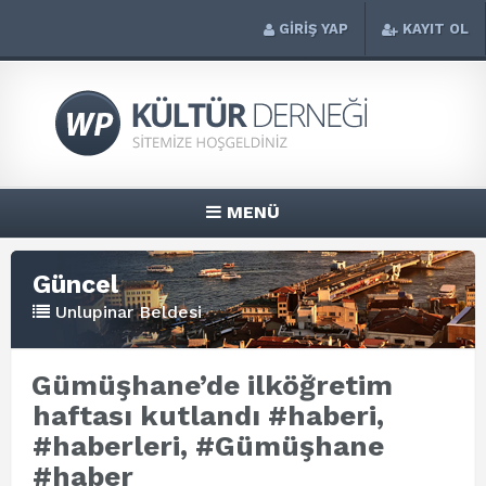
GİRİŞ YAP
KAYIT OL
MENÜ
Güncel
Unlupinar Beldesi
Gümüşhane’de ilköğretim
haftası kutlandı #haberi,
#haberleri, #Gümüşhane
#haber