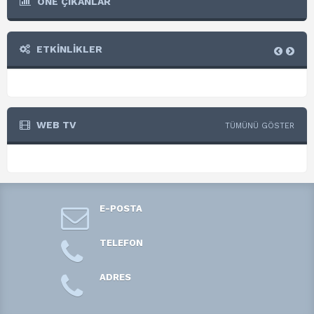
ÖNE ÇIKANLAR
ETKİNLİKLER
WEB TV
TÜMÜNÜ GÖSTER
E-POSTA
TELEFON
ADRES