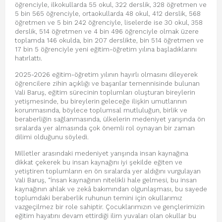
öğrenciyle, ilkokullarda 55 okul, 322 derslik, 328 öğretmen ve
5 bin 565 öğrenciyle, ortaokullarda 48 okul, 412 derslik, 568
öğretmen ve 5 bin 242 öğrenciyle, liselerde ise 30 okul, 358
derslik, 514 öğretmen ve 4 bin 496 öğrenciyle olmak üzere
toplamda 146 okulda, bin 207 derslikte, bin 514 öğretmen ve
17 bin 5 öğrenciyle yeni eğitim-öğretim yılına başladıklarını
hatırlattı.
2025-2026 eğitim-öğretim yılının hayırlı olmasını dileyerek
öğrencilere zihin açıklığı ve başarılar temennisinde bulunan
Vali Baruş, eğitim sürecinin toplumları oluşturan bireylerin
yetişmesinde, bu bireylerin geleceğe ilişkin umutlarının
korunmasında, böylece toplumsal mutluluğun, birlik ve
beraberliğin sağlanmasında, ülkelerin medeniyet yarışında ön
sıralarda yer almasında çok önemli rol oynayan bir zaman
dilimi olduğunu söyledi.
Milletler arasındaki medeniyet yarışında insan kaynağına
dikkat çekerek bu insan kaynağını iyi şekilde eğiten ve
yetiştiren toplumların en ön sıralarda yer aldığını vurgulayan
Vali Baruş, “İnsan kaynağının nitelikli hale gelmesi, bu insan
kaynağının ahlak ve zekâ bakımından olgunlaşması, bu sayede
toplumdaki beraberlik ruhunun temini için okullarımız
vazgeçilmez bir role sahiptir. Çocuklarımızın ve gençlerimizin
eğitim hayatını devam ettirdiği ilim yuvaları olan okullar bu