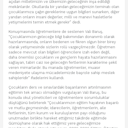
açıdan milletimizin ve ülkemizin geleceğinin inşa edildiği
mekânlardır. Okullarda bir yandan geleceğimizin teminatı olan
çocuklarımıza çağın gereklerine uygun bilgileri sunarken, diğer
yandan onların insani değerler, milli ve manevi hasletlerle
yetişmelerini temin etmek gerekir” dedi.
Konuşmasında öğretmenlere de seslenen Vali Baruş,
“Çocuklarımızın geleceğe bilgi bakımından donanımlı olarak
hazırlanmasında, onların bedenen ve fikren olgun birer birey
olarak yetişmesinde sizlerin rolü vazgeçilmezdir. Öğretmen
sadece mevcut olan bilgileri öğrencilere izah eden değil,
daha önemlisi çocukların ve gençlerin hayata hazırlanmasını
sağlayan, tabiri caiz ise geleceğin fertlerinin karakterine şekil
veren mimarlardır. Bu manada öğretmenler, muasır
medeniyete ulaşma mücadelemizde başrole sahip meslek
sahipleridir” ifadelerini kullandı.
Çocukların ders ve sınavlardaki başarılarının artırılmasının
eğitimin tek amacı olmadığını vurgulayan Vali Baruş, bu
konuda okul yöneticileri ve öğretmenlere sorumluluklar
düştüğünü belirterek “Çocuklarımızın eğitim hayatının başarılı
ve mutlu geçmesinde; idarecilerin, öğretmenlerin, aile
fertlerinin, tüm kurum ve kuruluşlarının payı olduğunu
unutmadan birlikte hareket ettiğimiz takdirde eğitimde
Gümüşhane olarak hak ettiğimiz yere geleceğimize