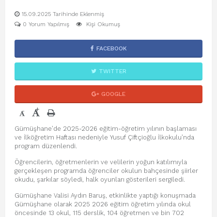
15.09.2025 Tarihinde Eklenmiş
0 Yorum Yapılmış
Kişi Okumuş
FACEBOOK
TWITTER
GOOGLE
+
-
Gümüşhane’de 2025-2026 eğitim-öğretim yılının başlaması
ve İlköğretim Haftası nedeniyle Yusuf Çiftçioğlu İlkokulu’nda
program düzenlendi.
Öğrencilerin, öğretmenlerin ve velilerin yoğun katılımıyla
gerçekleşen programda öğrenciler okulun bahçesinde şiirler
okudu, şarkılar söyledi, halk oyunları gösterileri sergiledi.
Gümüşhane Valisi Aydın Baruş, etkinlikte yaptığı konuşmada
Gümüşhane olarak 2025 2026 eğitim öğretim yılında okul
öncesinde 13 okul, 115 derslik, 104 öğretmen ve bin 702