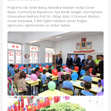
Programa Vali Aydın Baruş, Belediye Başkanı Vedat Soner
Başer, Cumhuriyet Başsavcısı Ziya Burak Gürgah, Gümüşhane
Üniversitesi Rektörü Prof. Dr. Oktay Yıldız, İl Emniyet Müdürü
İsmail Karasakal, İl Milli Eğitim Müdürü Şener Doğan,
öğrenciler, öğretmenler ve veliler katıldı.