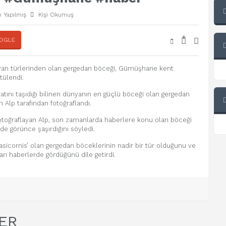
 Yapılmış
Kişi Okumuş
+
-
OGLE
van türlerinden olan gergedan böceği, Gümüşhane kent
tülendi.
katını taşıdığı bilinen dünyanın en güçlü böceği olan gergedan
lp tarafından fotoğraflandı.
 fotoğraflayan Alp, son zamanlarda haberlere konu olan böceği
de görünce şaşırdığını söyledi.
sicornis’ olan gergedan böceklerinin nadir bir tür olduğunu ve
rı haberlerde gördüğünü dile getirdi.
ER