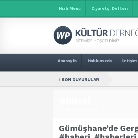
Hızlı Menu
Ziyaretçi Defteri
Anasayfa
Hakkımızda
İletişim
SON DUYURULAR
Güncel
Unlupinar Beldesi
Gümüşhane’de Gerg
#haberi, #haberler