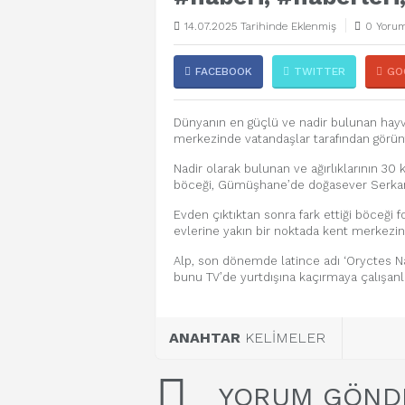
14.07.2025 Tarihinde Eklenmiş
0 Yorum
FACEBOOK
TWITTER
GO
Dünyanın en güçlü ve nadir bulunan hay
merkezinde vatandaşlar tarafından görün
Nadir olarak bulunan ve ağırlıklarının 30 
böceği, Gümüşhane’de doğasever Serkan A
Evden çıktıktan sonra fark ettiği böceği
evlerine yakın bir noktada kent merkezin
Alp, son dönemde latince adı ‘Oryctes Na
bunu TV’de yurtdışına kaçırmaya çalışanla
ANAHTAR
KELİMELER
YORUM GÖND