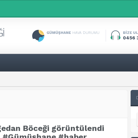
GÜMÜŞHANE
HAVA DURUMU
BİZE U
0456 
edan Böceği görüntülendi
i, #Gümüşhane #haber