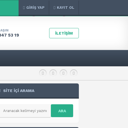
GİRİŞ YAP
KAYIT OL
LAŞIN
İLETİŞİM
347 53 19
SİTE İÇİ ARAMA
ARA