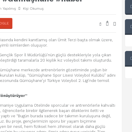
 Yapılmış
Kişi Okumuş
+
-
OGLE
asında kendini kanıtlamış olan Ümit Terzi başta olmak üzere,
yimli isimlerden oluşuyor.
ençlik Spor İl Müdürlüğü’nün güçlü destekleriyle yola çıkan
eştirdiği taramalarla 20 kişilik kız voleybol takımı oluşturdu.
 Gümüşhane merkezde antrenörlerin gözetiminde yoğun bir
kurulan kulüp, “Gümüşhane Spor Lisesi Voleybol Kulübü” adını
sezonunda Gümüşhane’yi Türkiye Voleybol 2. Ligi’nde temsil
 dönüştürüyor”
eymaniye Uygulama Otelinde sporcular ve antrenörlerle kahvaltı
ğrencilerle birebir ilgilenerek başarı dileklerini iletti ve
 yaptı ve “Bugün burada sadece bir takımın kuruluşuna değil,
oruz. Bu proje, gençlerimizin sporu bir yaşam biçimine
n bir nesil, hem fiziksel hem zihinsel olarak daha güçlü
si’nin bu vizyoner adımı, ilimiz adına gurur vericidir. Tüm