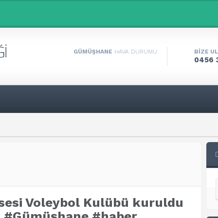
GÜMÜŞHANE
HAVA DURUMU
BİZE U
0456 
esi Voleybol Kulübü kuruldu
i, #Gümüşhane #haber