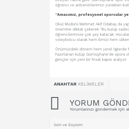
öğrenci ve antrenörlerimizi yürekten kutl
“Amacımız, profesyonel sporcular ye
Okul Müdürü Mehmet Akif Odabaş da yapt
önemine dikkat çekerek “Bu kulüp sadece 
öğrencilerimize çok şey katacak. Hocala
voleybolcu olarak hem ilimizi hem ülkem
Önümüzdeki dönem hem yerel liglerde h
hazırlanan kulüp Gümüşhane’de spora olan
gençler için yeni bir fırsat kapısı aralıyor.
ANAHTAR
KELİMELER
YORUM GÖND
Yorumlarınızı göndermek için al