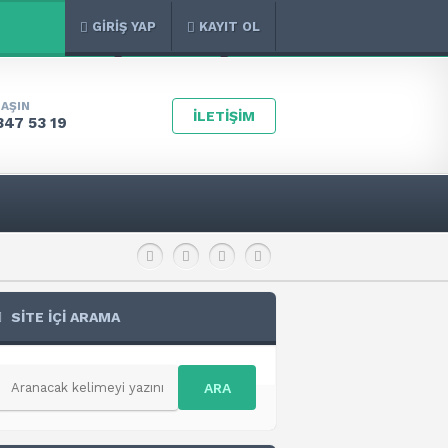
GİRİŞ YAP
KAYIT OL
LAŞIN
İLETİŞİM
347 53 19
SİTE İÇİ ARAMA
ARA