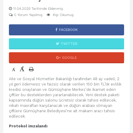
11.04.2025 Tarihinde Eklenmiş
0 Yorum Yapılmış
Kişi Okumuş
FACEBOOK
TWITTER
GOOGLE
+
-
Aile ve Sosyal Hizmetler Bakanlığı tarafından 48 ay vadeli, 2
yıl geri ödemesiz ve faizsiz olarak verilen 150 bin TL’lik evlilik
kredisi onaylanan ve Gümüşhane Merkez’de ikamet eden
çiftler bu desteklerden yararlanabilecek. Yeni destek paketi
kapsamında düğün salonu ücretsiz olarak tahsis edilecek,
nikah masrafları karşılanacak ve düğün arabası olmayan
çiftlere Gümüşhane Belediyesi’ne ait makam aracı tahsis
edilecek.
Protokol imzalandı