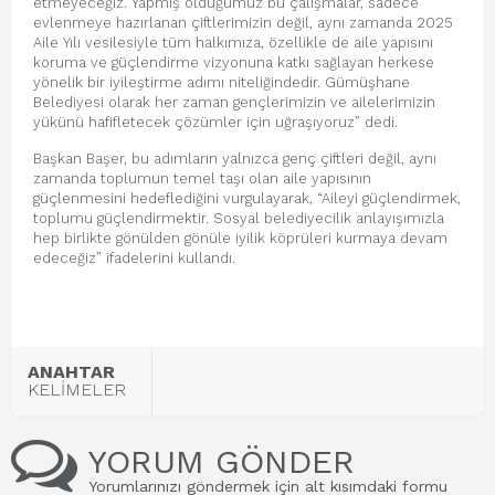
etmeyeceğiz. Yapmış olduğumuz bu çalışmalar, sadece
evlenmeye hazırlanan çiftlerimizin değil, aynı zamanda 2025
Aile Yılı vesilesiyle tüm halkımıza, özellikle de aile yapısını
koruma ve güçlendirme vizyonuna katkı sağlayan herkese
yönelik bir iyileştirme adımı niteliğindedir. Gümüşhane
Belediyesi olarak her zaman gençlerimizin ve ailelerimizin
yükünü hafifletecek çözümler için uğraşıyoruz” dedi.
Başkan Başer, bu adımların yalnızca genç çiftleri değil, aynı
zamanda toplumun temel taşı olan aile yapısının
güçlenmesini hedeflediğini vurgulayarak, “Aileyi güçlendirmek,
toplumu güçlendirmektir. Sosyal belediyecilik anlayışımızla
hep birlikte gönülden gönüle iyilik köprüleri kurmaya devam
edeceğiz” ifadelerini kullandı.
ANAHTAR
KELİMELER
YORUM GÖNDER
Yorumlarınızı göndermek için alt kısımdaki formu