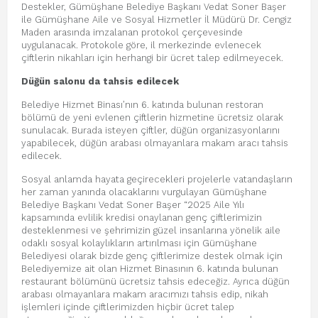
Destekler, Gümüşhane Belediye Başkanı Vedat Soner Başer
ile Gümüşhane Aile ve Sosyal Hizmetler İl Müdürü Dr. Cengiz
Maden arasında imzalanan protokol çerçevesinde
uygulanacak. Protokole göre, il merkezinde evlenecek
çiftlerin nikahları için herhangi bir ücret talep edilmeyecek.
Düğün salonu da tahsis edilecek
Belediye Hizmet Binası’nın 6. katında bulunan restoran
bölümü de yeni evlenen çiftlerin hizmetine ücretsiz olarak
sunulacak. Burada isteyen çiftler, düğün organizasyonlarını
yapabilecek, düğün arabası olmayanlara makam aracı tahsis
edilecek.
Sosyal anlamda hayata geçirecekleri projelerle vatandaşların
her zaman yanında olacaklarını vurgulayan Gümüşhane
Belediye Başkanı Vedat Soner Başer “2025 Aile Yılı
kapsamında evlilik kredisi onaylanan genç çiftlerimizin
desteklenmesi ve şehrimizin güzel insanlarına yönelik aile
odaklı sosyal kolaylıkların artırılması için Gümüşhane
Belediyesi olarak bizde genç çiftlerimize destek olmak için
Belediyemize ait olan Hizmet Binasının 6. katında bulunan
restaurant bölümünü ücretsiz tahsis edeceğiz. Ayrıca düğün
arabası olmayanlara makam aracımızı tahsis edip, nikah
işlemleri içinde çiftlerimizden hiçbir ücret talep