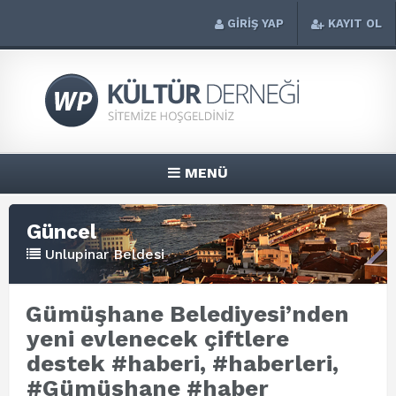
GİRİŞ YAP
KAYIT OL
MENÜ
Güncel
Unlupinar Beldesi
Gümüşhane Belediyesi’nden
yeni evlenecek çiftlere
destek #haberi, #haberleri,
#Gümüşhane #haber