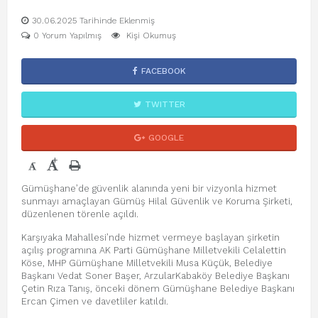
30.06.2025 Tarihinde Eklenmiş
0 Yorum Yapılmış
Kişi Okumuş
FACEBOOK
TWITTER
GOOGLE
+
-
Gümüşhane’de güvenlik alanında yeni bir vizyonla hizmet
sunmayı amaçlayan Gümüş Hilal Güvenlik ve Koruma Şirketi,
düzenlenen törenle açıldı.
Karşıyaka Mahallesi’nde hizmet vermeye başlayan şirketin
açılış programına AK Parti Gümüşhane Milletvekili Celalettin
Köse, MHP Gümüşhane Milletvekili Musa Küçük, Belediye
Başkanı Vedat Soner Başer, ArzularKabaköy Belediye Başkanı
Çetin Rıza Tanış, önceki dönem Gümüşhane Belediye Başkanı
Ercan Çimen ve davetliler katıldı.