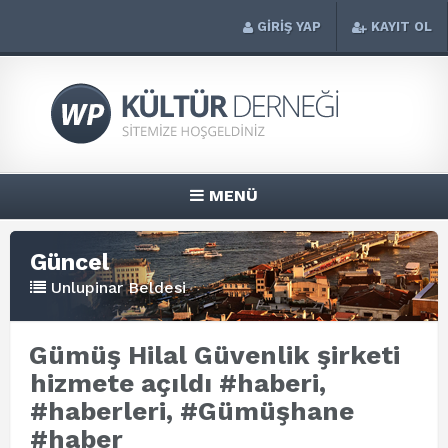
GİRİŞ YAP
KAYIT OL
MENÜ
Güncel
Unlupinar Beldesi
Gümüş Hilal Güvenlik şirketi
hizmete açıldı #haberi,
#haberleri, #Gümüşhane
#haber