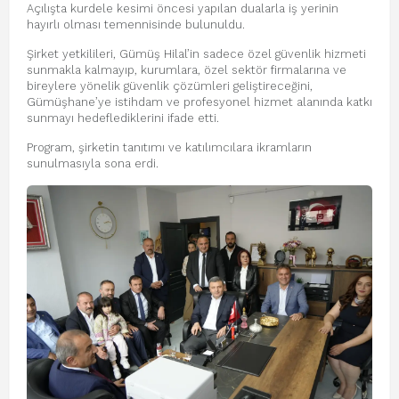
Açılışta kurdele kesimi öncesi yapılan dualarla iş yerinin
hayırlı olması temennisinde bulunuldu.
Şirket yetkilileri, Gümüş Hilal’in sadece özel güvenlik hizmeti
sunmakla kalmayıp, kurumlara, özel sektör firmalarına ve
bireylere yönelik güvenlik çözümleri geliştireceğini,
Gümüşhane’ye istihdam ve profesyonel hizmet alanında katkı
sunmayı hedeflediklerini ifade etti.
Program, şirketin tanıtımı ve katılımcılara ikramların
sunulmasıyla sona erdi.