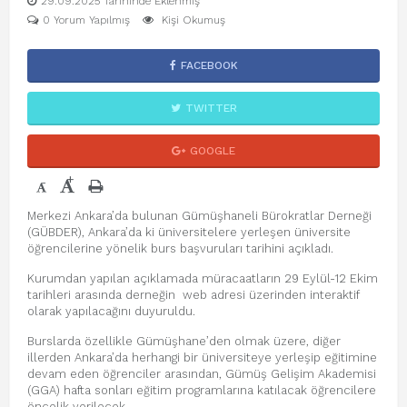
29.09.2025 Tarihinde Eklenmiş
0 Yorum Yapılmış
Kişi Okumuş
FACEBOOK
TWITTER
GOOGLE
+
-
Merkezi Ankara’da bulunan Gümüşhaneli Bürokratlar Derneği
(GÜBDER), Ankara’da ki üniversitelere yerleşen üniversite
öğrencilerine yönelik burs başvuruları tarihini açıkladı.
Kurumdan yapılan açıklamada müracaatların 29 Eylül-12 Ekim
tarihleri arasında derneğin
web adresi üzerinden interaktif
olarak yapılacağını duyuruldu.
Burslarda özellikle Gümüşhane’den olmak üzere, diğer
illerden Ankara’da herhangi bir üniversiteye yerleşip eğitimine
devam eden öğrenciler arasından, Gümüş Gelişim Akademisi
(GGA) hafta sonları eğitim programlarına katılacak öğrencilere
öncelik verilecek.