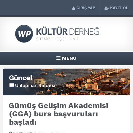
GİRİŞ YAP
KAYIT OL
MENÜ
Güncel
Unlupinar Beldesi
Gümüş Gelişim Akademisi
(GGA) burs başvuruları
başladı