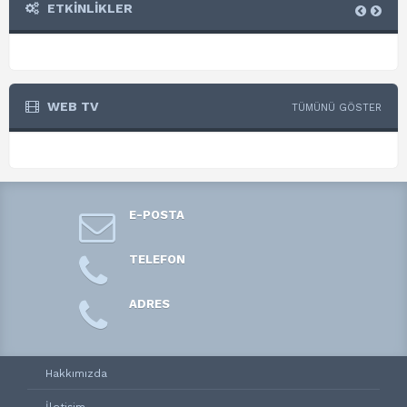
ETKİNLİKLER
WEB TV
TÜMÜNÜ GÖSTER
E-POSTA
TELEFON
ADRES
Hakkımızda