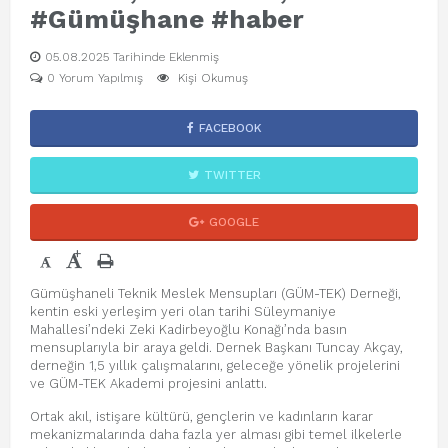
#Gümüşhane #haber
05.08.2025 Tarihinde Eklenmiş
0 Yorum Yapılmış
Kişi Okumuş
FACEBOOK
TWITTER
GOOGLE
+
-
Gümüşhaneli Teknik Meslek Mensupları (GÜM-TEK) Derneği,
kentin eski yerleşim yeri olan tarihi Süleymaniye
Mahallesi’ndeki Zeki Kadirbeyoğlu Konağı’nda basın
mensuplarıyla bir araya geldi. Dernek Başkanı Tuncay Akçay,
derneğin 1,5 yıllık çalışmalarını, geleceğe yönelik projelerini
ve GÜM-TEK Akademi projesini anlattı.
Ortak akıl, istişare kültürü, gençlerin ve kadınların karar
mekanizmalarında daha fazla yer alması gibi temel ilkelerle