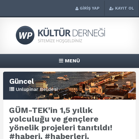
GİRİŞ YAP
KAYIT OL
MENÜ
Güncel
Unlupinar Beldesi
GÜM-TEK’in 1,5 yıllık
yolculuğu ve gençlere
yönelik projeleri tanıtıldı!
#haberi, #haberleri,