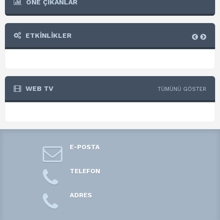
ÖNE ÇIKANLAR
ETKİNLİKLER
WEB TV
TÜMÜNÜ GÖSTER
E-POSTA
TELEFON
ADRES