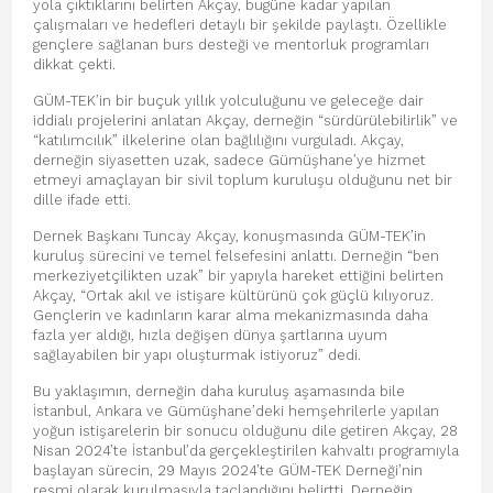
yola çıktıklarını belirten Akçay, bugüne kadar yapılan
çalışmaları ve hedefleri detaylı bir şekilde paylaştı. Özellikle
gençlere sağlanan burs desteği ve mentorluk programları
dikkat çekti.
GÜM-TEK’in bir buçuk yıllık yolculuğunu ve geleceğe dair
iddialı projelerini anlatan Akçay, derneğin “sürdürülebilirlik” ve
“katılımcılık” ilkelerine olan bağlılığını vurguladı. Akçay,
derneğin siyasetten uzak, sadece Gümüşhane’ye hizmet
etmeyi amaçlayan bir sivil toplum kuruluşu olduğunu net bir
dille ifade etti.
Dernek Başkanı Tuncay Akçay, konuşmasında GÜM-TEK’in
kuruluş sürecini ve temel felsefesini anlattı. Derneğin “ben
merkeziyetçilikten uzak” bir yapıyla hareket ettiğini belirten
Akçay, “Ortak akıl ve istişare kültürünü çok güçlü kılıyoruz.
Gençlerin ve kadınların karar alma mekanizmasında daha
fazla yer aldığı, hızla değişen dünya şartlarına uyum
sağlayabilen bir yapı oluşturmak istiyoruz” dedi.
Bu yaklaşımın, derneğin daha kuruluş aşamasında bile
İstanbul, Ankara ve Gümüşhane’deki hemşehrilerle yapılan
yoğun istişarelerin bir sonucu olduğunu dile getiren Akçay, 28
Nisan 2024’te İstanbul’da gerçekleştirilen kahvaltı programıyla
başlayan sürecin, 29 Mayıs 2024’te GÜM-TEK Derneği’nin
resmi olarak kurulmasıyla taçlandığını belirtti. Derneğin,