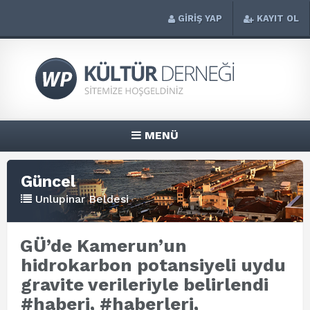
GİRİŞ YAP
KAYIT OL
MENÜ
Güncel
Unlupinar Beldesi
GÜ’de Kamerun’un
hidrokarbon potansiyeli uydu
gravite verileriyle belirlendi
#haberi, #haberleri,