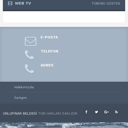
WEB TV
TÜMÜNÜ GÖSTER
E-POSTA
TELEFON
ADRES
Hakkımızda
İletişim
UNLUPINAR BELDESI
TÜM HAKLARI SAKLIDIR