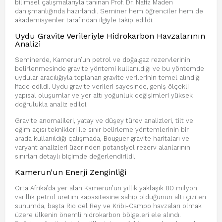
bilimsel çalışmalarıyla tanınan Prof. Dr. Nafiz Maden
danışmanlığında hazırlandı. Seminer hem öğrenciler hem de
akademisyenler tarafından ilgiyle takip edildi.
Uydu Gravite Verileriyle Hidrokarbon Havzalarının
Analizi
Seminerde, Kamerun’un petrol ve doğalgaz rezervlerinin
belirlenmesinde gravite yöntemi kullanıldığı ve bu yöntemde
uydular aracılığıyla toplanan gravite verilerinin temel alındığı
ifade edildi. Uydu gravite verileri sayesinde, geniş ölçekli
yapısal oluşumlar ve yer altı yoğunluk değişimleri yüksek
doğrulukla analiz edildi.
Gravite anomalileri, yatay ve düşey türev analizleri, tilt ve
eğim açısı teknikleri ile sınır belirleme yöntemlerinin bir
arada kullanıldığı çalışmada, Bouguer gravite haritaları ve
varyant analizleri üzerinden potansiyel rezerv alanlarının
sınırları detaylı biçimde değerlendirildi.
Kamerun’un Enerji Zenginliği
Orta Afrika’da yer alan Kamerun’un yıllık yaklaşık 80 milyon
varillik petrol üretim kapasitesine sahip olduğunun altı çizilen
sunumda, başta Rio del Rey ve Kribi-Campo havzaları olmak
üzere ülkenin önemli hidrokarbon bölgeleri ele alındı.