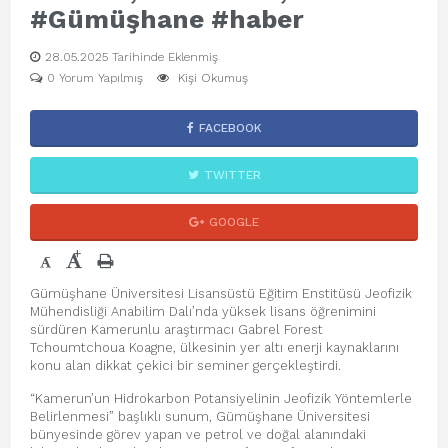
#Gümüşhane #haber
28.05.2025 Tarihinde Eklenmiş
0 Yorum Yapılmış
Kişi Okumuş
FACEBOOK
TWITTER
GOOGLE
+
-
Gümüşhane Üniversitesi Lisansüstü Eğitim Enstitüsü Jeofizik
Mühendisliği Anabilim Dalı’nda yüksek lisans öğrenimini
sürdüren Kamerunlu araştırmacı Gabrel Forest
Tchoumtchoua Koagne, ülkesinin yer altı enerji kaynaklarını
konu alan dikkat çekici bir seminer gerçekleştirdi.
“Kamerun’un Hidrokarbon Potansiyelinin Jeofizik Yöntemlerle
Belirlenmesi” başlıklı sunum, Gümüşhane Üniversitesi
bünyesinde görev yapan ve petrol ve doğal alanındaki