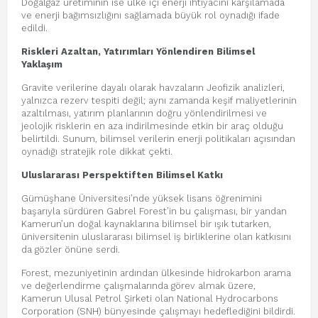
Doğalgaz üretiminin ise ülke içi enerji ihtiyacını karşılamada
ve enerji bağımsızlığını sağlamada büyük rol oynadığı ifade
edildi.
Riskleri Azaltan, Yatırımları Yönlendiren Bilimsel
Yaklaşım
Gravite verilerine dayalı olarak havzaların Jeofizik analizleri,
yalnızca rezerv tespiti değil; aynı zamanda keşif maliyetlerinin
azaltılması, yatırım planlarının doğru yönlendirilmesi ve
jeolojik risklerin en aza indirilmesinde etkin bir araç olduğu
belirtildi. Sunum, bilimsel verilerin enerji politikaları açısından
oynadığı stratejik role dikkat çekti.
Uluslararası Perspektiften Bilimsel Katkı
Gümüşhane Üniversitesi’nde yüksek lisans öğrenimini
başarıyla sürdüren Gabrel Forest’in bu çalışması, bir yandan
Kamerun’un doğal kaynaklarına bilimsel bir ışık tutarken,
üniversitenin uluslararası bilimsel iş birliklerine olan katkısını
da gözler önüne serdi.
Forest, mezuniyetinin ardından ülkesinde hidrokarbon arama
ve değerlendirme çalışmalarında görev almak üzere,
Kamerun Ulusal Petrol Şirketi olan National Hydrocarbons
Corporation (SNH) bünyesinde çalışmayı hedeflediğini bildirdi.