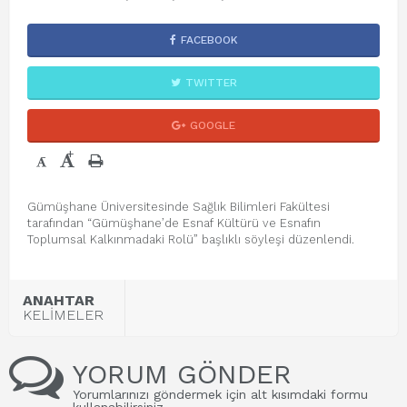
FACEBOOK
TWITTER
GOOGLE
+
-
Gümüşhane Üniversitesinde Sağlık Bilimleri Fakültesi
tarafından “Gümüşhane’de Esnaf Kültürü ve Esnafın
Toplumsal Kalkınmadaki Rolü” başlıklı söyleşi düzenlendi.
ANAHTAR
KELİMELER
YORUM GÖNDER
Yorumlarınızı göndermek için alt kısımdaki formu