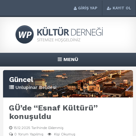
GİRİŞ YAP
KAYIT OL
MENÜ
Güncel
Unlupinar Beldesi
GÜ’de “Esnaf Kültürü”
konuşuldu
15.12.2025 Tarihinde Eklenmiş
0 Yorum Yapılmış
Kişi Okumuş