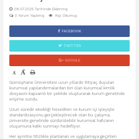
08.07.2025 Tarihinde Eklenmiş
0 Yorum Yapılmış
Kişi Okumuş
FACEBOOK
TWITTER
GOOGLE
+
-
Gümüşhane Üniversitesi uzun yıllardır ihtiyaç duyulan
kurumsal yapılandırmalardan biri olan kurumsal kimlik
dosyasını kapsamlı bir şekilde oluşturarak kurum genelinde
erişime sundu.
Uzun süredir eksikliği hissedilen ve kurum içi işleyişte
standardizasyonu gerçekleştirecek olan bu çalışma,
üniversite genelinde sürdürülebilir kurumsal hafızanın
oluşumuna katkı sunmayı hedefliyor.
Her ayrıntısı titizlikle planlanan ve uygulamaya geçirilen