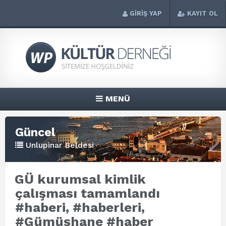
GİRİŞ YAP
KAYIT OL
MENÜ
Güncel
Unlupinar Beldesi
GÜ kurumsal kimlik
çalışması tamamlandı
#haberi, #haberleri,
#Gümüşhane #haber