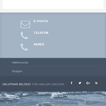
E-POSTA
TELEFON
ADRES
Hakkımızda
İletişim
UNLUPINAR BELDESI
TÜM HAKLARI SAKLIDIR