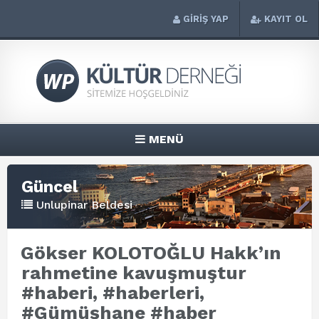
GİRİŞ YAP
KAYIT OL
MENÜ
Güncel
Unlupinar Beldesi
Gökser KOLOTOĞLU Hakk’ın
rahmetine kavuşmuştur
#haberi, #haberleri,
#Gümüşhane #haber