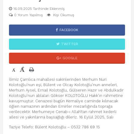
16.09.2025 Tarihinde Eklenmiş
0 Yorum Yapılmış
Kişi Okumuş
FACEBOOK
TWITTER
GOOGLE
+
-
İlimiz Çamlıca mahallesi sakinlerinden Merhum Nuri
Kolotoğlu’nun eşi, Bülent ve Olcay Kolotoğlu’nun anneleri,
Merhum Aysel, Ernail Kolotoğlu, Gülseren Hazır ve Abdulkadir
Kolotoğlu’nun ablaları Gökser KOLOTOĞLU Hakk’ın rahmetine
kavuşmuştur. Cenazesi bugün Kemaliye caminde kılınacak
öğlen namazının ardından Emirler mezarlığında toprağa
verilecektir. Merhumeye Cenab-ı Allah’tan rahmet kederli
ailesi ve yakınlarına başsağlığı dileriz. 16 Eylül 2025, Salı
Taziye Telefo: Bülent Kolotoğlu – 0532 786 69 15