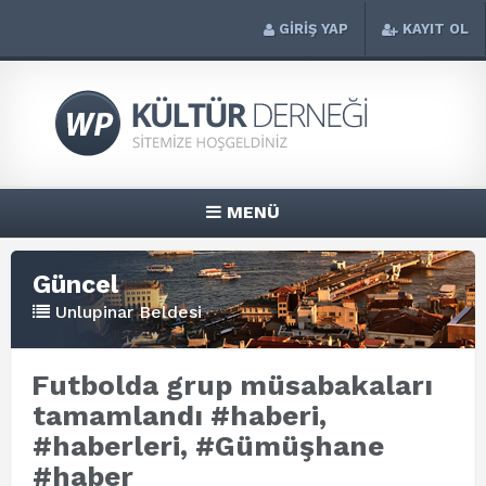
GİRİŞ YAP
KAYIT OL
MENÜ
Güncel
Unlupinar Beldesi
Futbolda grup müsabakaları
tamamlandı #haberi,
#haberleri, #Gümüşhane
#haber