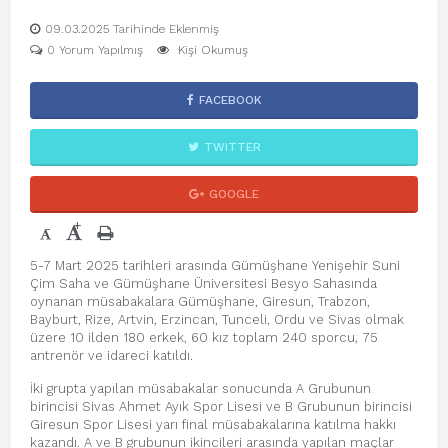
09.03.2025 Tarihinde Eklenmiş
0 Yorum Yapılmış
Kişi Okumuş
FACEBOOK
TWITTER
GOOGLE
+
-
5-7 Mart 2025 tarihleri arasında Gümüşhane Yenişehir Suni
Çim Saha ve Gümüşhane Üniversitesi Besyo Sahasında
oynanan müsabakalara Gümüşhane, Giresun, Trabzon,
Bayburt, Rize, Artvin, Erzincan, Tunceli, Ordu ve Sivas olmak
üzere 10 ilden 180 erkek, 60 kız toplam 240 sporcu, 75
antrenör ve idareci katıldı.
İki grupta yapılan müsabakalar sonucunda A Grubunun
birincisi Sivas Ahmet Ayık Spor Lisesi ve B Grubunun birincisi
Giresun Spor Lisesi yarı final müsabakalarına katılma hakkı
kazandı. A ve B grubunun ikincileri arasında yapılan maçlar