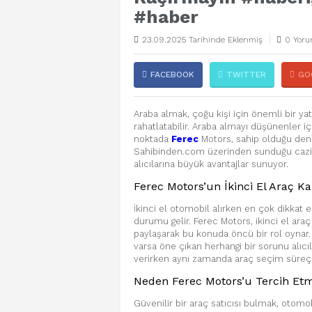
#haber
23.09.2025 Tarihinde Eklenmiş
0 Yoru
FACEBOOK
TWITTER
GO
Araba almak, çoğu kişi için önemli bir ya
rahatlatabilir. Araba almayı düşünenler iç
noktada
Ferec
Motors, sahip olduğu dene
Sahibinden.com üzerinden sunduğu cazip 
alıcılarına büyük avantajlar sunuyor.
Ferec Motors’un İkinci El Araç Kal
İkinci el otomobil alırken en çok dikkat
durumu gelir. Ferec Motors, ikinci el araç
paylaşarak bu konuda öncü bir rol oynar. 
varsa öne çıkan herhangi bir sorunu alıcıla
verirken aynı zamanda araç seçim süreçler
Neden Ferec Motors’u Tercih Etm
Güvenilir bir araç satıcısı bulmak, otom