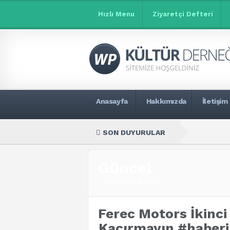
Hızlı Menu
Ziyaretçi Defteri
Anasayfa
Hakkımızda
İletişim
SON DUYURULAR
Güncel
Unlupinar Beldesi
Ferec Motors İkinci
Kaçırmayın #haberi