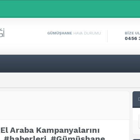
GÜMÜŞHANE
HAVA DURUMU
BİZE U
0456 
 El Araba Kampanyalarını
, #haberleri, #Gümüşhane