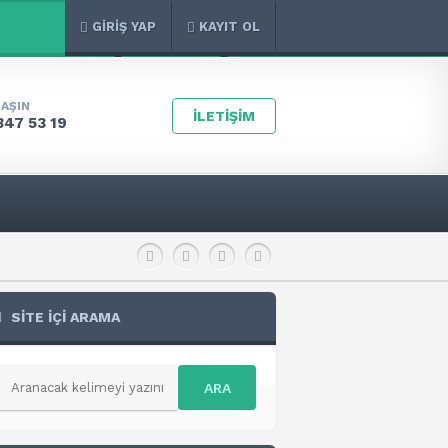
GİRİŞ YAP
KAYIT OL
LAŞIN
İLETİŞİM
347 53 19
SİTE İÇİ ARAMA
ARA