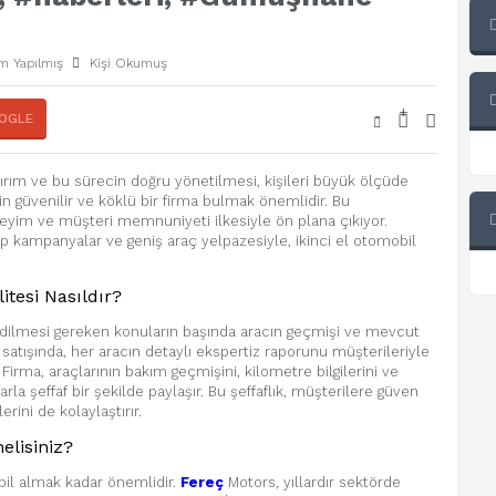
m Yapılmış
Kişi Okumuş
+
-
OGLE
tırım ve bu sürecin doğru yönetilmesi, kişileri büyük ölçüde
in güvenilir ve köklü bir firma bulmak önemlidir. Bu
yim ve müşteri memnuniyeti ilkesiyle ön plana çıkıyor.
kampanyalar ve geniş araç yelpazesiyle, ikinci el otomobil
itesi Nasıldır?
 edilmesi gereken konuların başında aracın geçmişi ve mevcut
 satışında, her aracın detaylı ekspertiz raporunu müşterileriyle
Firma, araçlarının bakım geçmişini, kilometre bilgilerini ve
rla şeffaf bir şekilde paylaşır. Bu şeffaflık, müşterilere güven
ini de kolaylaştırır.
elisiniz?
obil almak kadar önemlidir.
Fereç
Motors, yıllardır sektörde