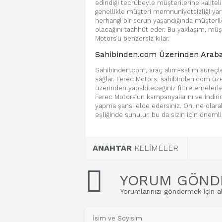
edindiği tecrübeyle müşterilerine kaliteli
genellikle müşteri memnuniyetsizliği yara
herhangi bir sorun yaşandığında müşteri
olacağını taahhüt eder. Bu yaklaşım, müşt
Motors’u benzersiz kılar.
Sahibinden.com Üzerinden Araba
Sahibinden.com, araç alım-satım süreçler
sağlar. Ferec Motors, sahibinden.com üze
üzerinden yapabileceğiniz filtrelemelerle,
Ferec Motors’un kampanyalarını ve indiri
yapma şansı elde edersiniz. Online olarak
eşliğinde sunulur, bu da sizin için önemli 
ANAHTAR
KELİMELER
YORUM GÖND
Yorumlarınızı göndermek için al