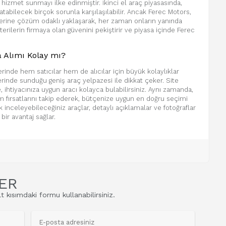
 hizmet sunmayı ilke edinmiştir. İkinci el araç piyasasında,
tabilecek birçok sorunla karşılaşılabilir. Ancak Ferec Motors,
lerine çözüm odaklı yaklaşarak, her zaman onların yanında
erilerin firmaya olan güvenini pekiştirir ve piyasa içinde Ferec
 Alımı Kolay mı?
inde hem satıcılar hem de alıcılar için büyük kolaylıklar
rinde sunduğu geniş araç yelpazesi ile dikkat çeker. Site
 ihtiyacınıza uygun aracı kolayca bulabilirsiniz. Aynı zamanda,
m fırsatlarını takip ederek, bütçenize uygun en doğru seçimi
 inceleyebileceğiniz araçlar, detaylı açıklamalar ve fotoğraflar
bir avantaj sağlar.
ER
t kısımdaki formu kullanabilirsiniz.