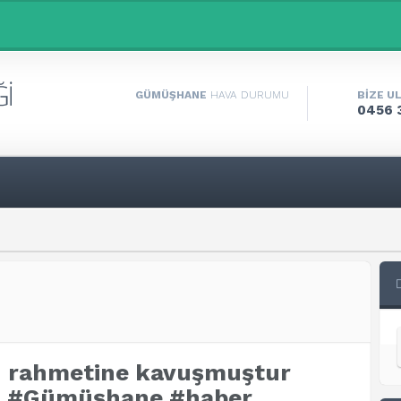
GÜMÜŞHANE
HAVA DURUMU
BİZE U
0456 
n rahmetine kavuşmuştur
i, #Gümüşhane #haber