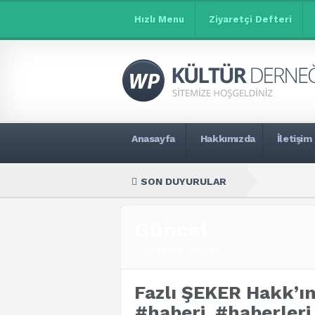
Hızlı Menu
Ziyaretçi Defteri
Anasayfa
Hakkımızda
İletişim
SON DUYURULAR
Güncel
Unlupinar Beldesi
Fazlı ŞEKER Hakk’ı
#haberi, #haberler