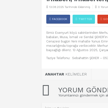
13.08.2025 Tarihinde Eklenmiş
0 Yorum
FACEBOOK
TWITTER
GO
İlimiz Esenyurt köyü sakinlerinden Merh
babaları, Musa, İsmail ve Serdal ŞEKER’i
Cenazesi bugün Yeni mahalle Yunus Emre
mezarlığında toprağa verilecektir. Merhum
başsağlığı dileriz. 13 Ağustos 2025, Çar
Taziye Telefonu: Sebahattin ŞEKER – 05
ANAHTAR
KELİMELER
YORUM GÖND
Yorumlarınızı göndermek için al