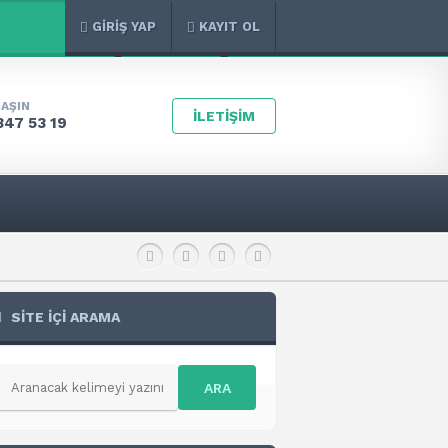
GİRİŞ YAP
KAYIT OL
LAŞIN
İLETİŞİM
347 53 19
SİTE İÇİ ARAMA
ARA