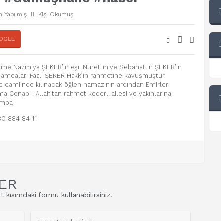
 Yapılmış
Kişi Okumuş
+
-
OGLE
ume Nazmiye ŞEKER’in eşi, Nurettin ve Sebahattin ŞEKER’in
n amcaları Fazlı ŞEKER Hakk’ın rahmetine kavuşmuştur.
 camiinde kılınacak öğlen namazının ardından Emirler
a Cenab-ı Allah’tan rahmet kederli ailesi ve yakınlarına
şamba
30 884 84 11
ER
t kısımdaki formu kullanabilirsiniz.