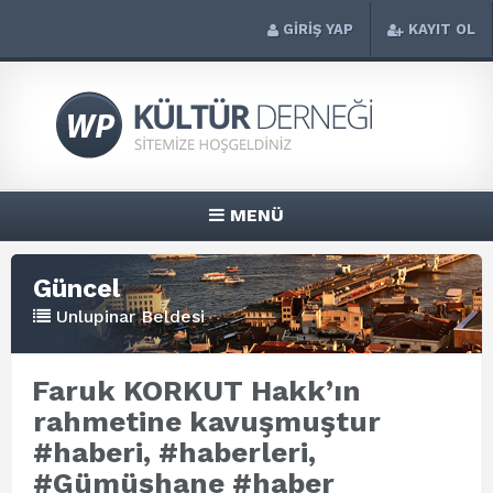
GİRİŞ YAP
KAYIT OL
MENÜ
Güncel
Unlupinar Beldesi
Faruk KORKUT Hakk’ın
rahmetine kavuşmuştur
#haberi, #haberleri,
#Gümüşhane #haber