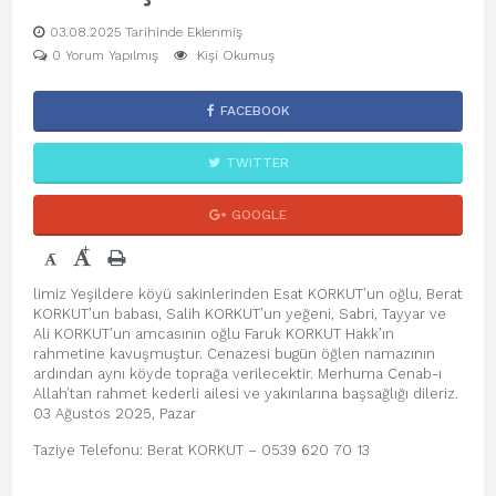
03.08.2025 Tarihinde Eklenmiş
0 Yorum Yapılmış
Kişi Okumuş
FACEBOOK
TWITTER
GOOGLE
+
-
limiz Yeşildere köyü sakinlerinden Esat KORKUT’un oğlu, Berat
KORKUT’un babası, Salih KORKUT’un yeğeni, Sabri, Tayyar ve
Ali KORKUT’un amcasının oğlu Faruk KORKUT Hakk’ın
rahmetine kavuşmuştur. Cenazesi bugün öğlen namazının
ardından aynı köyde toprağa verilecektir. Merhuma Cenab-ı
Allah’tan rahmet kederli ailesi ve yakınlarına başsağlığı dileriz.
03 Ağustos 2025, Pazar
Taziye Telefonu: Berat KORKUT – 0539 620 70 13