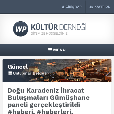
GİRİŞ YAP
KAYIT OL
MENÜ
Güncel
Unlupinar Beldesi
Doğu Karadeniz İhracat
Buluşmaları Gümüşhane
paneli gerçekleştirildi
#haberi, #haberleri,