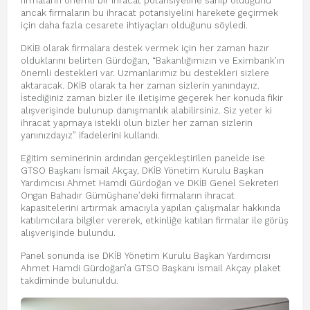
firmaların önemli bir ihracat potansiyeline sahip olduğunu
ancak firmaların bu ihracat potansiyelini harekete geçirmek
için daha fazla cesarete ihtiyaçları olduğunu söyledi.
DKİB olarak firmalara destek vermek için her zaman hazır
olduklarını belirten Gürdoğan, “Bakanlığımızın ve Eximbank’ın
önemli destekleri var. Uzmanlarımız bu destekleri sizlere
aktaracak. DKİB olarak ta her zaman sizlerin yanındayız.
İstediğiniz zaman bizler ile iletişime geçerek her konuda fikir
alışverişinde bulunup danışmanlık alabilirsiniz. Siz yeter ki
ihracat yapmaya istekli olun bizler her zaman sizlerin
yanınızdayız” ifadelerini kullandı.
Eğitim seminerinin ardından gerçekleştirilen panelde ise
GTSO Başkanı İsmail Akçay, DKİB Yönetim Kurulu Başkan
Yardımcısı Ahmet Hamdi Gürdoğan ve DKİB Genel Sekreteri
Ongan Bahadır Gümüşhane’deki firmaların ihracat
kapasitelerini artırmak amacıyla yapılan çalışmalar hakkında
katılımcılara bilgiler vererek, etkinliğe katılan firmalar ile görüş
alışverişinde bulundu.
Panel sonunda ise DKİB Yönetim Kurulu Başkan Yardımcısı
Ahmet Hamdi Gürdoğan’a GTSO Başkanı İsmail Akçay plaket
takdiminde bulunuldu.