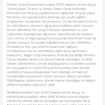
Panelin açılış konuşmasını yapan GTSO Başkanı İsmail Akçay,
“Gümüşhane Ticaret ve Sanayi Odası olarak ilimizdeki
firmalarımızın ihracat yapabilmesini sağlamak, ihracat yapan
firmaların ise kapasitelerini artırmak için çeşitli eğitim
programları ve paneller düzenliyoruz. Ancak firmalarımızın bu
tür etkinliklere yeterince ilgi göstermediğine şahit oluyoruz.
Bu tür etkinlikler her yıl güncellenen destekleri ve yeni
çalışmaları kaynağından öğrenme, alanında uzman kişilere
soru sorma ve bilgi paylaşımı konusunda önemli bir fırsatı da
sizlere sunuyor. Bu açıdan baktığımızda bu tarz etkinlikler
firmalarımız için çok önemli kazanımlar sağlıyor.
Firmalarımızın bu tür etkinliklere daha fazla katılmasını
bekliyoruz. Bugün Doğu Karadeniz İhracatçılar Birliği Yönetim
Kurulu Başkan Yardımcısı Ahmet Hamdi Gürdoğan ve DKİB
Genel Sekreterimiz uzman arkadaşlarımız ile birlikte sizlerle
bir araya geldi ve sizlere ihracat konusunda nasıl destek
verebiliriz hususunda gereken tüm desteği vermek için
burdalar.Ben panelimizin hayırlı olmasını diliyor, şimdiden
DKİB Başkan Yardımcımız Ahmet Hamdi Gürdoğan ve değerli
ekibine teşekkür ediyorum” dedi.
Misafirperverlikleri için GTSO Başkanı İsmail Akçay ve
katılımcılara teşekkür eden DKİB Yönetim Kurulu Başkan
Yardımcısı Ahmet Hamdi Gürdoğan ise Gümüşhane’de ki