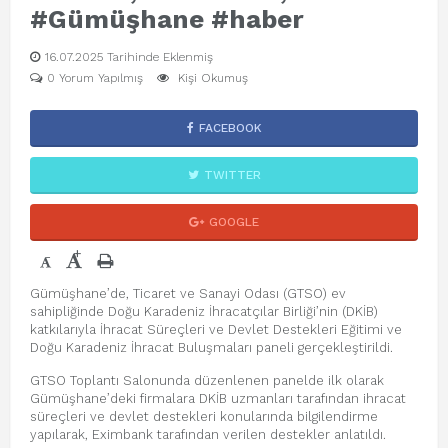
#Gümüşhane #haber
16.07.2025 Tarihinde Eklenmiş
0 Yorum Yapılmış
Kişi Okumuş
FACEBOOK
TWITTER
GOOGLE
+
-
Gümüşhane’de, Ticaret ve Sanayi Odası (GTSO) ev
sahipliğinde Doğu Karadeniz İhracatçılar Birliği’nin (DKİB)
katkılarıyla İhracat Süreçleri ve Devlet Destekleri Eğitimi ve
Doğu Karadeniz İhracat Buluşmaları paneli gerçekleştirildi.
GTSO Toplantı Salonunda düzenlenen panelde ilk olarak
Gümüşhane’deki firmalara DKİB uzmanları tarafından ihracat
süreçleri ve devlet destekleri konularında bilgilendirme
yapılarak, Eximbank tarafından verilen destekler anlatıldı.