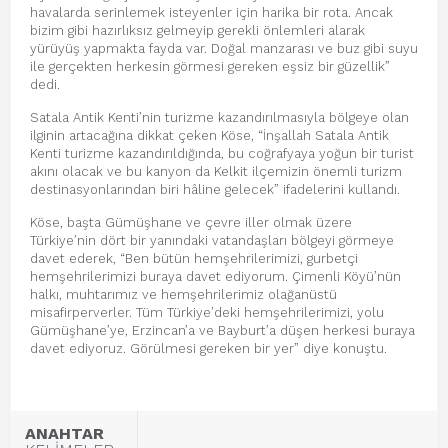
havalarda serinlemek isteyenler için harika bir rota. Ancak
bizim gibi hazırlıksız gelmeyip gerekli önlemleri alarak
yürüyüş yapmakta fayda var. Doğal manzarası ve buz gibi suyu
ile gerçekten herkesin görmesi gereken eşsiz bir güzellik”
dedi.
Satala Antik Kenti’nin turizme kazandırılmasıyla bölgeye olan
ilginin artacağına dikkat çeken Köse, “İnşallah Satala Antik
Kenti turizme kazandırıldığında, bu coğrafyaya yoğun bir turist
akını olacak ve bu kanyon da Kelkit ilçemizin önemli turizm
destinasyonlarından biri hâline gelecek” ifadelerini kullandı.
Köse, başta Gümüşhane ve çevre iller olmak üzere
Türkiye’nin dört bir yanındaki vatandaşları bölgeyi görmeye
davet ederek, “Ben bütün hemşehrilerimizi, gurbetçi
hemşehrilerimizi buraya davet ediyorum. Çimenli Köyü’nün
halkı, muhtarımız ve hemşehrilerimiz olağanüstü
misafirperverler. Tüm Türkiye’deki hemşehrilerimizi, yolu
Gümüşhane’ye, Erzincan’a ve Bayburt’a düşen herkesi buraya
davet ediyoruz. Görülmesi gereken bir yer” diye konuştu.
ANAHTAR