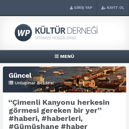
GİRİŞ YAP
KAYIT OL
MENÜ
Güncel
Unlupinar Beldesi
“Çimenli Kanyonu herkesin
görmesi gereken bir yer”
#haberi, #haberleri,
#Gümüşhane #haber