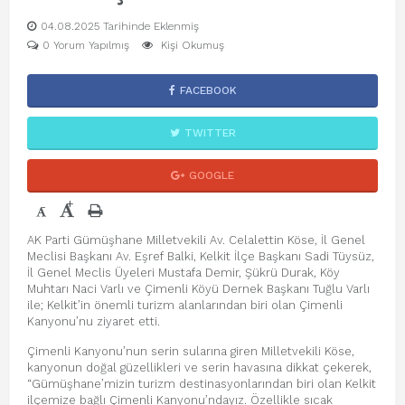
04.08.2025 Tarihinde Eklenmiş
0 Yorum Yapılmış
Kişi Okumuş
FACEBOOK
TWITTER
GOOGLE
+
-
AK Parti Gümüşhane Milletvekili Av. Celalettin Köse, İl Genel
Meclisi Başkanı Av. Eşref Balki, Kelkit İlçe Başkanı Sadi Tüysüz,
İl Genel Meclis Üyeleri Mustafa Demir, Şükrü Durak, Köy
Muhtarı Naci Varlı ve Çimenli Köyü Dernek Başkanı Tuğlu Varlı
ile; Kelkit’in önemli turizm alanlarından biri olan Çimenli
Kanyonu’nu ziyaret etti.
Çimenli Kanyonu’nun serin sularına giren Milletvekili Köse,
kanyonun doğal güzellikleri ve serin havasına dikkat çekerek,
“Gümüşhane’mizin turizm destinasyonlarından biri olan Kelkit
ilçemize bağlı Çimenli Kanyonu’ndayız. Özellikle sıcak