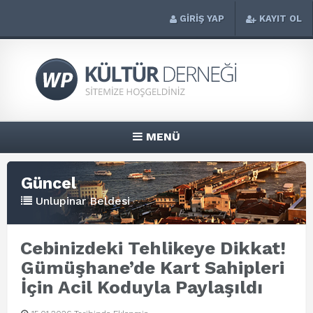
GİRİŞ YAP
KAYIT OL
MENÜ
Güncel
Unlupinar Beldesi
Cebinizdeki Tehlikeye Dikkat!
Gümüşhane’de Kart Sahipleri
İçin Acil Koduyla Paylaşıldı