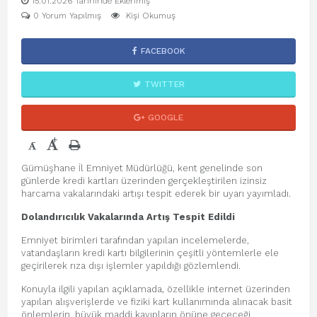
15.01.2026 Tarihinde Eklenmiş
0 Yorum Yapılmış
Kişi Okumuş
FACEBOOK
TWITTER
GOOGLE
+
-
Gümüşhane İl Emniyet Müdürlüğü, kent genelinde son
günlerde kredi kartları üzerinden gerçekleştirilen izinsiz
harcama vakalarındaki artışı tespit ederek bir uyarı yayımladı.
Dolandırıcılık
Vakalarında Artış Tespit Edildi
Emniyet birimleri tarafından yapılan incelemelerde,
vatandaşların kredi kartı bilgilerinin çeşitli yöntemlerle ele
geçirilerek rıza dışı işlemler yapıldığı gözlemlendi.
Konuyla ilgili yapılan açıklamada, özellikle internet üzerinden
yapılan alışverişlerde ve fiziki kart kullanımında alınacak basit
önlemlerin, büyük maddi kayıpların önüne geçeceği