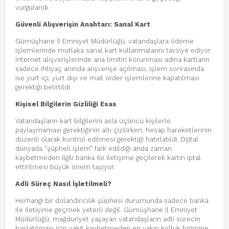
vurgulandı.
Güvenli Alışverişin Anahtarı: Sanal Kart
Gümüşhane İl Emniyet Müdürlüğü, vatandaşlara ödeme
işlemlerinde mutlaka sanal kart kullanmalarını tavsiye ediyor.
İnternet alışverişlerinde ana limitin korunması adına kartların
sadece ihtiyaç anında alışverişe açılması, işlem sonrasında
ise yurt içi, yurt dışı ve mail order işlemlerine kapatılması
gerektiği belirtildi.
Kişisel Bilgilerin Gizliliği Esas
Vatandaşların kart bilgilerini asla üçüncü kişilerle
paylaşmaması gerektiğinin altı çizilirken, hesap hareketlerinin
düzenli olarak kontrol edilmesi gerektiği hatırlatıldı. Dijital
dünyada “şüpheli işlem” fark edildiği anda zaman
kaybetmeden ilgili banka ile iletişime geçilerek kartın iptal
ettirilmesi büyük önem taşıyor.
Adli Süreç Nasıl İşletilmeli?
Herhangi bir dolandırıcılık şüphesi durumunda sadece banka
ile iletişime geçmek yeterli değil. Gümüşhane İl Emniyet
Müdürlüğü, mağduriyet yaşayan vatandaşların adli sürecin
başlatılması için vakit kaybetmeden en yakın kolluk birimine