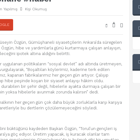
m Yapılmış
Kişi Okumuş
+
-
OGLE
 Hüseyin Özgün, Gümüşhaneli siyasetçilerin Ankara’da süregelen
di. Özgün, hibe ve yardımlarla günü kurtarmaya çalışan anlayışın,
ğini ipotek altına aldığını belirtti.
r uygulanan politikaların “sosyal devlet” adı altında üretmeyen,
vurgulayarak, “Boşaltılan köylerimiz, kaderine terk edilen
rımız, kapanan fabrikalarımız her geçen gün artıyor. Çalışıp
ıp hibe peşinde koşan bir siyaset anlayışı hâkim oldu.
urabilen bir şehir değil, hibelerle ayakta durmaya çalışan bir
etimin yoksa hibelerle avunmak zorunda kalırsın” dedi.
lkının her geçen gün çok daha büyük zorluklarla karşı karşıya
aretleriyle bu dertlerin çözülemeyeceğini söyledi.
belini büktüğünü kaydeden Başkan Özgün, “Torul’un gençleri iş
kara’ya göç ediyor. Üretim yapacak, iş kuracak olanlar tam
bitiren gençlerimizin Gümüşhane’de iş bulmak gibi bir umutları