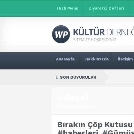
Hızlı Menu
Ziyaretçi Defteri
Anasayfa
Hakkımızda
İletişim
SON DUYURULAR
Güncel
Unlupinar Beldesi
Bırakın Çöp Kutusu
#haberleri, #Gümü