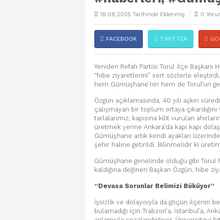
18.08.2025 Tarihinde Eklenmiş
0 Yoru
FACEBOOK
TWITTER
GO
Yeniden Refah Partisi Torul İlçe Başkanı
“hibe ziyaretlerini” sert sözlerle eleştir
hem Gümüşhane’nin hem de Torul’un gelece
Özgün açıklamasında, 40 yılı aşkın süredi
çalışmayan bir toplum ortaya çıkardığını 
tarlalarımız, kapısına kilit vurulan ahırla
üretmek yerine Ankara’da kapı kapı dolaş
Gümüşhane artık kendi ayakları üzerinde d
şehir haline getirildi. Bilinmelidir ki ür
Gümüşhane genelinde olduğu gibi Torul ha
kaldığına değinen Başkan Özgün, hibe ziy
“Devasa Sorunlar Belimizi Büküyor”
İşsizlik ve dolayısıyla da göçün ilçenin 
bulamadığı için Trabzon’a, İstanbul’a, An
anlamıyla cezalandırılıyor. Üniversiteyi 