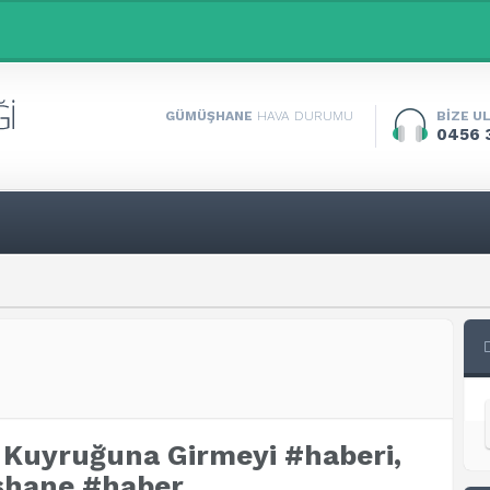
GÜMÜŞHANE
HAVA DURUMU
BİZE U
0456 
 Kuyruğuna Girmeyi #haberi,
şhane #haber