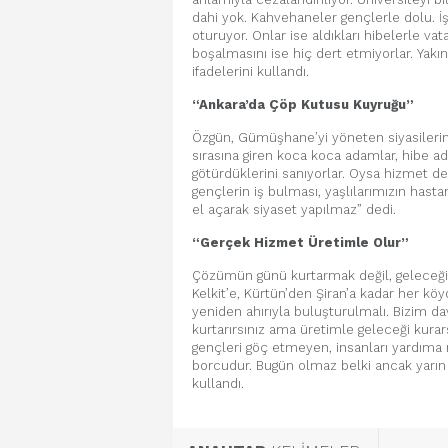
dahi yok. Kahvehaneler gençlerle dolu. İ
oturuyor. Onlar ise aldıkları hibelerle v
boşalmasını ise hiç dert etmiyorlar. Yak
ifadelerini kullandı.
“Ankara’da Çöp Kutusu Kuyruğu”
Özgün, Gümüşhane’yi yöneten siyasilerin A
sırasına giren koca koca adamlar, hibe a
götürdüklerini sanıyorlar. Oysa hizmet de
gençlerin iş bulması, yaşlılarımızın has
el açarak siyaset yapılmaz” dedi.
“Gerçek Hizmet Üretimle Olur”
Çözümün günü kurtarmak değil, geleceği
Kelkit’e, Kürtün’den Şiran’a kadar her kö
yeniden ahırıyla buluşturulmalı. Bizim da
kurtarırsınız ama üretimle geleceği kura
gençleri göç etmeyen, insanları yardım
borcudur. Bugün olmaz belki ancak yarın 
kullandı.