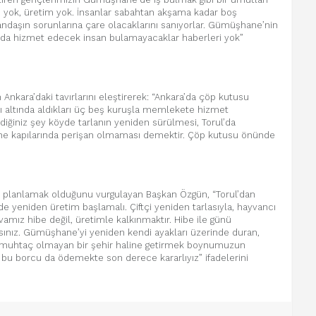
ş yok, üretim yok. İnsanlar sabahtan akşama kadar boş
atandaşın sorunlarına çare olacaklarını sanıyorlar. Gümüşhane’nin
ında hizmet edecek insan bulamayacaklar haberleri yok”
nkara’daki tavırlarını eleştirerek: “Ankara’da çöp kutusu
dı altında aldıkları üç beş kuruşla memlekete hizmet
diğiniz şey köyde tarlanın yeniden sürülmesi, Torul’da
tane kapılarında perişan olmaması demektir. Çöp kutusu önünde
 planlamak olduğunu vurgulayan Başkan Özgün, “Torul’dan
yde yeniden üretim başlamalı. Çiftçi yeniden tarlasıyla, hayvancı
vamız hibe değil, üretimle kalkınmaktır. Hibe ile günü
rsınız. Gümüşhane’yi yeniden kendi ayakları üzerinde duran,
a muhtaç olmayan bir şehir haline getirmek boynumuzun
bu borcu da ödemekte son derece kararlıyız” ifadelerini