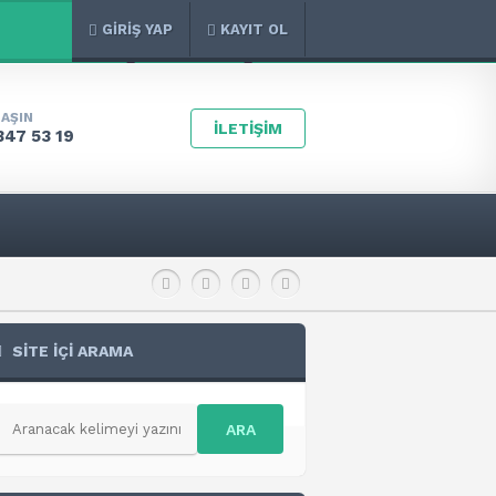
GİRİŞ YAP
KAYIT OL
LAŞIN
İLETİŞİM
347 53 19
SİTE İÇİ ARAMA
ARA