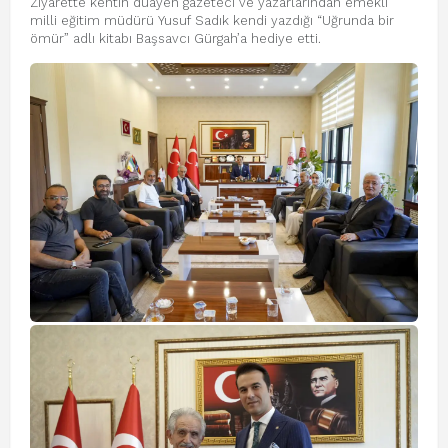
Ziyarette kentin duayen gazeteci ve yazarlarından emekli
milli eğitim müdürü Yusuf Sadık kendi yazdığı “Uğrunda bir
ömür” adlı kitabı Başsavcı Gürgah’a hediye etti.