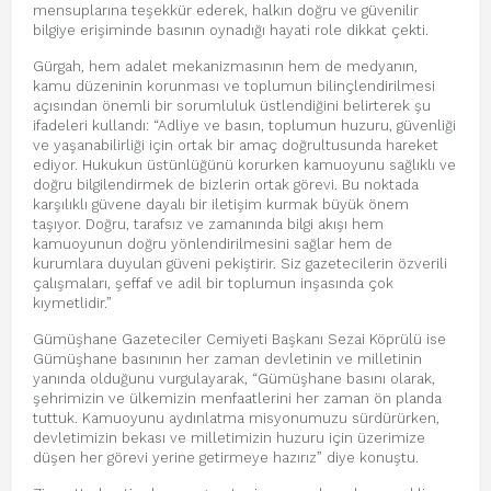
mensuplarına teşekkür ederek, halkın doğru ve güvenilir
bilgiye erişiminde basının oynadığı hayati role dikkat çekti.
Gürgah, hem adalet mekanizmasının hem de medyanın,
kamu düzeninin korunması ve toplumun bilinçlendirilmesi
açısından önemli bir sorumluluk üstlendiğini belirterek şu
ifadeleri kullandı: “Adliye ve basın, toplumun huzuru, güvenliği
ve yaşanabilirliği için ortak bir amaç doğrultusunda hareket
ediyor. Hukukun üstünlüğünü korurken kamuoyunu sağlıklı ve
doğru bilgilendirmek de bizlerin ortak görevi. Bu noktada
karşılıklı güvene dayalı bir iletişim kurmak büyük önem
taşıyor. Doğru, tarafsız ve zamanında bilgi akışı hem
kamuoyunun doğru yönlendirilmesini sağlar hem de
kurumlara duyulan güveni pekiştirir. Siz gazetecilerin özverili
çalışmaları, şeffaf ve adil bir toplumun inşasında çok
kıymetlidir.”
Gümüşhane Gazeteciler Cemiyeti Başkanı Sezai Köprülü ise
Gümüşhane basınının her zaman devletinin ve milletinin
yanında olduğunu vurgulayarak, “Gümüşhane basını olarak,
şehrimizin ve ülkemizin menfaatlerini her zaman ön planda
tuttuk. Kamuoyunu aydınlatma misyonumuzu sürdürürken,
devletimizin bekası ve milletimizin huzuru için üzerimize
düşen her görevi yerine getirmeye hazırız” diye konuştu.