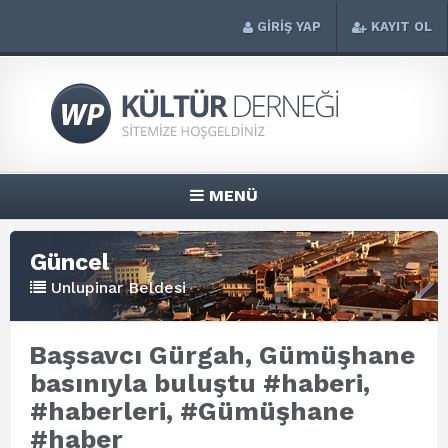
GİRİŞ YAP
KAYIT OL
MENÜ
Güncel
Unlupinar Beldesi
Başsavcı Gürgah, Gümüşhane
basınıyla buluştu #haberi,
#haberleri, #Gümüşhane
#haber