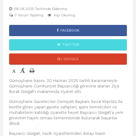
08.08.2025 Tarihinde Eklenmiş
0 Yorum Yapılmış
Kişi Okumuş
FACEBOOK
TWITTER
GOOGLE
+
-
Gümüşhane basını, 20 Haziran 2025 tarihli kararnameyle
Gümüşhane Cumhuriyet Başsavcılığı görevine atanan Ziya
Burak Gürgah’ı makamında ziyaret etti.
Gümüşhane Gazeteciler Cemiyeti Başkanı Sezai Köprülü ile
kentte görev yapan gazete sahipleri, ajans temsilcileri ve
muhabirlerin katıldığı ziyarette heyet Başsavcı Gürgah’a yeni
görevinin hayırlı olması temennisinde bulunarak başarılar
diledi.
Başsavcı Gürgah, nazik ziyaretlerinden dolayı basın