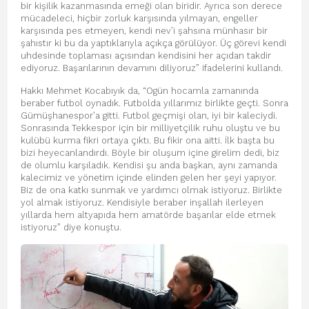
bir kişilik kazanmasında emeği olan biridir. Ayrıca son derece
mücadeleci, hiçbir zorluk karşısında yılmayan, engeller
karşısında pes etmeyen, kendi nev’i şahsına münhasır bir
şahıstır ki bu da yaptıklarıyla açıkça görülüyor. Üç görevi kendi
uhdesinde toplaması açısından kendisini her açıdan takdir
ediyoruz. Başarılarının devamını diliyoruz” ifadelerini kullandı.
Hakkı Mehmet Kocabıyık da, “Ogün hocamla zamanında
beraber futbol oynadık. Futbolda yıllarımız birlikte geçti. Sonra
Gümüşhanespor’a gitti. Futbol geçmişi olan, iyi bir kaleciydi.
Sonrasında Tekkespor için bir milliyetçilik ruhu oluştu ve bu
kulübü kurma fikri ortaya çıktı. Bu fikir ona aitti. İlk başta bu
bizi heyecanlandırdı. Böyle bir oluşum içine girelim dedi, biz
de olumlu karşıladık. Kendisi şu anda başkan, aynı zamanda
kalecimiz ve yönetim içinde elinden gelen her şeyi yapıyor.
Biz de ona katkı sunmak ve yardımcı olmak istiyoruz. Birlikte
yol almak istiyoruz. Kendisiyle beraber inşallah ilerleyen
yıllarda hem altyapıda hem amatörde başarılar elde etmek
istiyoruz” diye konuştu.