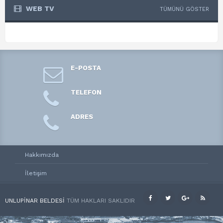
WEB TV
TÜMÜNÜ GÖSTER
E-POSTA
TELEFON
ADRES
Hakkımızda
İletişim
UNLUPINAR BELDESI
TÜM HAKLARI SAKLIDIR