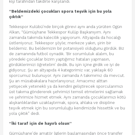
kişi tarafından takdirle karşılandı.
“Beldemizdeki çocukları spora teşvik için bu yola
çıktık”
Tekkespor Kulübü’nde birçok görevi aynı anda yürüten Ogün
Alkan, “Gümüşhane Tekkespor Kulüp Başkanıyım. Aynı
zamanda takımda kalecilik yapıyorum. Altyapıda da hocalığı
üstleniyoruz. Tekkespor şöyle; merkeze yakın, şirin bir
beldemiz. Bu beldemizin bir potansiyeli olduğunu gördük. Biz
de zamanında futbol oynadık. ‘Bir sorumluluk alalım, bu
yöredeki çocuklar bizim yaptığımız hataları yapmasın,
gördüklerimizi öğretelim’ dedik. Bu işin içine girdik ve iyi de
gidiyoruz. Şu an altyapıda 4 kategorimiz var, yaklaşık 60
sporcumuz bulunuyor. Aynı zamanda A takımımız da mevcut.
Şu an müsabakalara hazırlanıyoruz. Amacımız alttan
yetişecek yetenekli ya da kendini geliştirecek sporcularımızı
üst takıma göndererek şehrimizi temsil etmelerini sağlamak
ve şehrimize hizmet etmek. Aynı zamanda çocuklarımızı kötü
alışkanlıklardan uzaklaştırmak, spora, ahlaka ve disipline
teşvik etmek için bu sorumluluğu kendimizde hissettik ve bu
yola çıktık” dedi.
“İki taraf için de hayırlı olsun”
Gümüşhane’de amatör liglerin başlamasından önce transfer