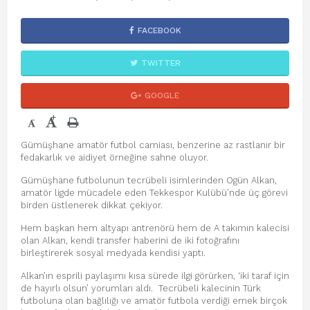
FACEBOOK
TWITTER
GOOGLE
+
-
Gümüşhane amatör futbol camiası, benzerine az rastlanır bir
fedakarlık ve aidiyet örneğine sahne oluyor.
Gümüşhane futbolunun tecrübeli isimlerinden Ogün Alkan,
amatör ligde mücadele eden Tekkespor Kulübü’nde üç görevi
birden üstlenerek dikkat çekiyor.
Hem başkan hem altyapı antrenörü hem de A takımın kalecisi
olan Alkan, kendi transfer haberini de iki fotoğrafını
birleştirerek sosyal medyada kendisi yaptı.
Alkan’ın esprili paylaşımı kısa sürede ilgi görürken, ‘iki taraf için
de hayırlı olsun’ yorumları aldı. Tecrübeli kalecinin Türk
futboluna olan bağlılığı ve amatör futbola verdiği emek birçok