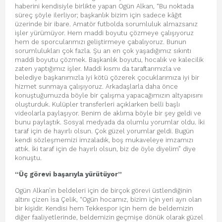
haberini kendisiyle birlikte yapan Ogün Alkan, “Bu noktada
süreç şöyle ilerliyor; başkanlık bizim için sadece kâğıt
üzerinde bir ibare. Amatör futbolda sorumluluk almazsanız
işler yürümüyor. Hem maddi boyutu çözmeye çalışıyoruz
hem de sporcularımızı geliştirmeye çabalıyoruz. Bunun
sorumlulukları çok fazla. Şu an en çok yaşadığımız sıkıntı
maddi boyutu çözmek. Başkanlık boyutu, hocalık ve kalecilik
zaten yaptığımız işler. Maddi kısmı da taraftarımızla ve
belediye başkanımızla iyi kötü çözerek çocuklarımıza iyi bir
hizmet sunmaya çalışıyoruz. Arkadaşlarla daha önce
konuştuğumuzda böyle bir çalışma yapacağımızın altyapısını
oluşturduk. Kulüpler transferleri açıklarken belli başlı
videolarla paylaşıyor. Benim de aklıma böyle bir şey geldi ve
bunu paylaştık. Sosyal medyada da olumlu yorumlar oldu. İki
taraf için de hayırlı olsun. Çok güzel yorumlar geldi. Bugün
kendi sözleşmemizi imzaladık, boş mukaveleye imzamızı
attık. İki taraf için de hayırlı olsun, biz de öyle diyelim” diye
konuştu.
“Üç görevi başarıyla yürütüyor”
Ogün Alkan’ın beldeleri için de birçok görevi üstlendiğinin
altını çizen İsa Çelik, “Ogün hocamız, bizim için yeri ayrı olan
bir kişidir. Kendisi hem Tekkespor için hem de beldemizin
diğer faaliyetlerinde, beldemizin geçmişe dönük olarak güzel