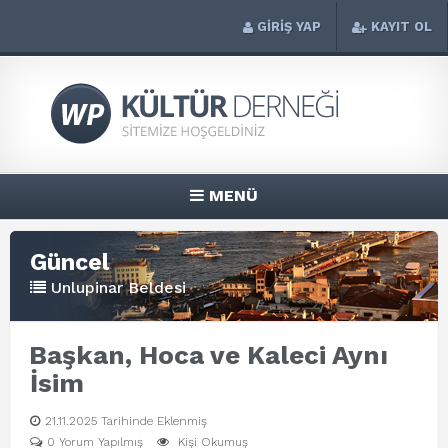
GİRİŞ YAP
KAYIT OL
MENÜ
Güncel
Unlupinar Beldesi
Başkan, Hoca ve Kaleci Aynı
İsim
21.11.2025 Tarihinde Eklenmiş
0 Yorum Yapılmış
Kişi Okumuş