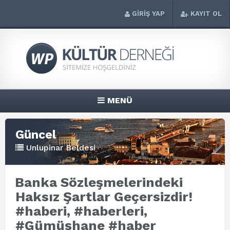
GİRİŞ YAP
KAYIT OL
MENÜ
Güncel
Unlupinar Beldesi
Banka Sözleşmelerindeki
Haksız Şartlar Geçersizdir!
#haberi, #haberleri,
#Gümüşhane #haber