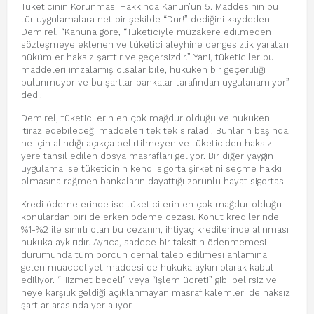
Tüketicinin Korunması Hakkında Kanun’un 5. Maddesinin bu
tür uygulamalara net bir şekilde “Dur!” dediğini kaydeden
Demirel, “Kanuna göre, “Tüketiciyle müzakere edilmeden
sözleşmeye eklenen ve tüketici aleyhine dengesizlik yaratan
hükümler haksız şarttır ve geçersizdir.” Yani, tüketiciler bu
maddeleri imzalamış olsalar bile, hukuken bir geçerliliği
bulunmuyor ve bu şartlar bankalar tarafından uygulanamıyor”
dedi.
Demirel, tüketicilerin en çok mağdur olduğu ve hukuken
itiraz edebileceği maddeleri tek tek sıraladı. Bunların başında,
ne için alındığı açıkça belirtilmeyen ve tüketiciden haksız
yere tahsil edilen dosya masrafları geliyor. Bir diğer yaygın
uygulama ise tüketicinin kendi sigorta şirketini seçme hakkı
olmasına rağmen bankaların dayattığı zorunlu hayat sigortası.
Kredi ödemelerinde ise tüketicilerin en çok mağdur olduğu
konulardan biri de erken ödeme cezası. Konut kredilerinde
%1-%2 ile sınırlı olan bu cezanın, ihtiyaç kredilerinde alınması
hukuka aykırıdır. Ayrıca, sadece bir taksitin ödenmemesi
durumunda tüm borcun derhal talep edilmesi anlamına
gelen muacceliyet maddesi de hukuka aykırı olarak kabul
ediliyor. “Hizmet bedeli” veya “işlem ücreti” gibi belirsiz ve
neye karşılık geldiği açıklanmayan masraf kalemleri de haksız
şartlar arasında yer alıyor.