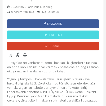
06.08.2025 Tarihinde Eklenmiş
0 Yorum Yapılmış
Kişi Okumuş
FACEBOOK
TWITTER
GOOGLE
+
-
Türkiye’de milyonlarca tüketici, bankacılık işlemleri sırasında
önlerine konulan uzun ve karmaşık sözleşmeleri çoğu zaman
okuyamadan imzalamak zorunda kalıyor.
Yoğun iş temposu, bankalardaki uzun işlem sıraları veya
hukuki bilgi eksikliği, tüketicileri bu tür sözleşmelerdeki ağır
ve haksız şartları kabule zorluyor. Ancak, Tüketici Birliği
Federasyonu Yönetim Kurulu Üyesi ve TÜHAK Genel Başkanı
Eyyüp Demirel, yaptığı açıklamalarla bu duruma dikkat
çekerek, tüketicilerin haklarını bilmeleri gerektiğini vurguladı.